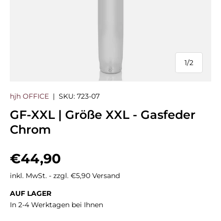
1
/
2
von
hjh OFFICE
|
SKU:
723-07
GF-XXL | Größe XXL - Gasfeder
Chrom
Normaler Preis
€44,90
inkl. MwSt. - zzgl. €5,90 Versand
AUF LAGER
In 2-4 Werktagen bei Ihnen