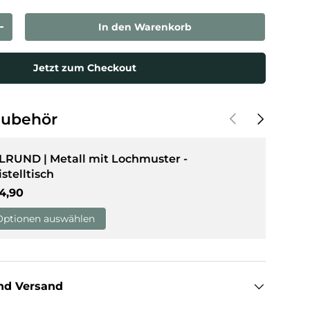
In den Warenkorb
rn
Menge erhöhen
sicht laden
Jetzt zum Checkout
Vorherige
Nächste
Zubehör
LRUND | Metall mit Lochmuster -
istelltisch
rmaler Preis
4,90
Optionen auswählen
nd Versand