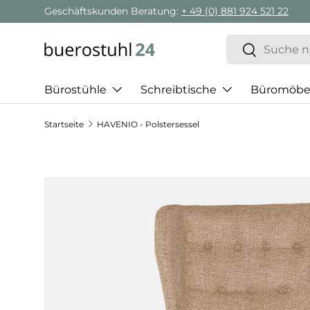
Geschäftskunden Beratung:
+ 49 (0) 881 924 521 22
Direkt zum Inhalt
Suchen
Suchen
Bürostühle
Schreibtische
Büromöbe
Startseite
HAVENIO - Polstersessel
Zu Produktinformationen springen