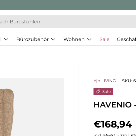
l
Bürozubehör
Wohnen
Sale
Geschä
hjh LIVING
|
SKU:
6
Sale
HAVENIO -
Verkaufs
€168,94
inkl. MwSt. - zzgl. 