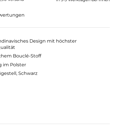
wertungen
andinavisches Design mit höchster
ualität
chem Bouclé-Stoff
 im Polster
ßgestell, Schwarz
grau