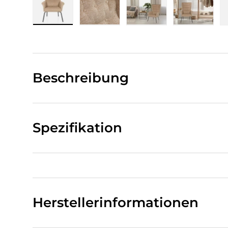
Bild 1 in Galerieansicht laden
Bild 2 in Galerieansicht laden
Bild 3 in Galerieansi
Bild 4 i
Beschreibung
Spezifikation
Herstellerinformationen