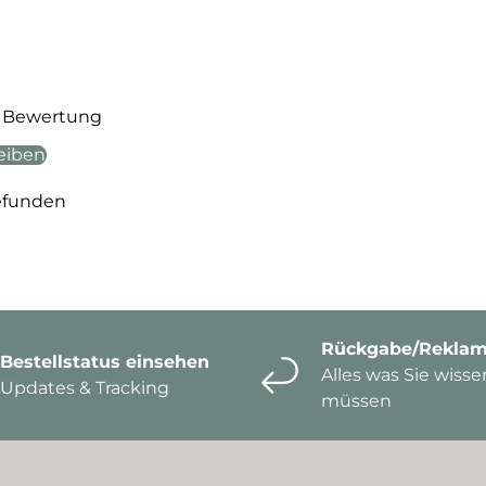
te Bewertung
eiben
efunden
Rückgabe/Reklam
Bestellstatus einsehen
Alles was Sie wisse
Updates & Tracking
müssen