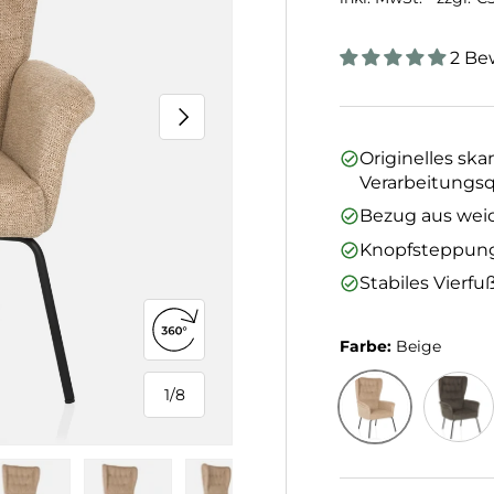
2 Be
Nächste
Originelles sk
Verarbeitungsq
Bezug aus wei
Knopfsteppung
Stabiles Vierfu
360°-Ansicht öffnen
Farbe:
Beige
1
/
8
von
Beige
Dunkel