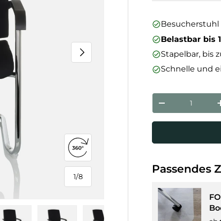
Besucherstuhl 
Belastbar bis 
Nächste
Stapelbar, bis 
Schnelle und 
Anzahl
Menge verringe
360°-Ansicht öffnen
Passendes 
1
/
8
von
FO
Bo