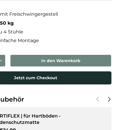
mit Freischwingergestell
150 kg
zu 4 Stühle
einfache Montage
In den Warenkorb
rn
Menge erhöhen
Jetzt zum Checkout
Vorherige
Nächste
Zubehör
RTIFLEX | für Hartböden -
denschutzmatte
Normaler Preis