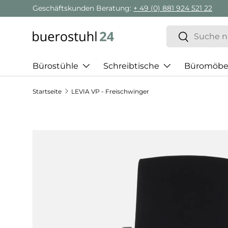
Geschäftskunden Beratung:
+ 49 (0) 881 924 521 22
Direkt zum Inhalt
Suchen
Suchen
Bürostühle
Schreibtische
Büromöbe
Startseite
LEVIA VP - Freischwinger
Zu Produktinformationen springen