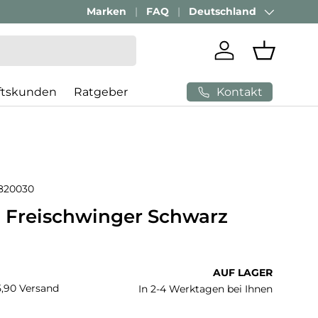
Passenden Bürostuhl finden mit
Marken
FAQ
Deutschland
AI-Beratung
Land/Region
Einloggen
Einkaufs
Kontakt
ftskunden
Ratgeber
820030
- Freischwinger Schwarz
 Preis
AUF LAGER
€5,90 Versand
In 2-4 Werktagen bei Ihnen