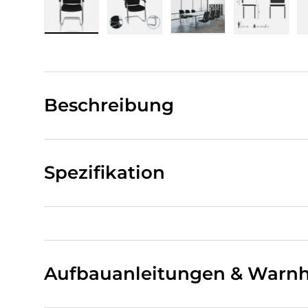
Bild 1 in Galerieansicht laden
Bild 2 in Galerieansicht laden
Bild 3 in Galerieansi
Bild 4 i
Beschreibung
Spezifikation
Aufbauanleitungen & Warnh