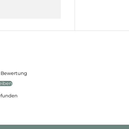
te Bewertung
eiben
efunden