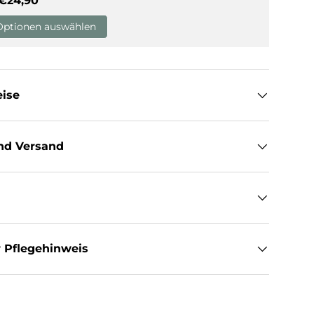
€24,90
Optionen auswählen
sicht laden
eise
nd Versand
 Pflegehinweis