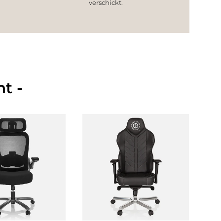
verschickt.
t -