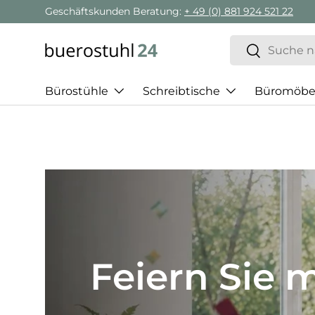
Geschäftskunden Beratung:
+ 49 (0) 881 924 521 22
Direkt zum Inhalt
Suchen
Suchen
Bürostühle
Schreibtische
Büromöbe
Best of H