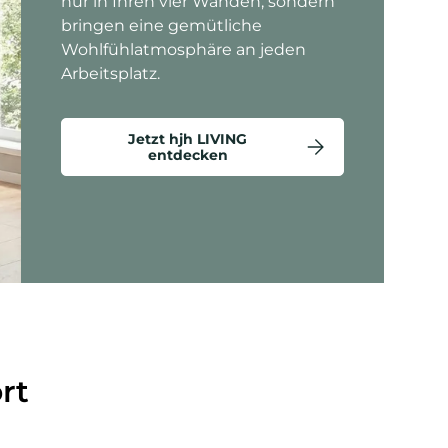
nur in Ihren vier Wänden, sondern
bringen eine gemütliche
Wohlfühlatmosphäre an jeden
Arbeitsplatz.
Jetzt hjh LIVING
entdecken
ten anzeigen - Criss-Cross 20 - Loungesessel
rt