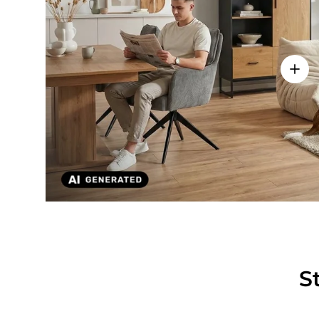
Einze
S