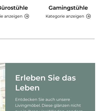
Bürostühle
Gamingstühle
Ki
ie anzeigen
Kategorie anzeigen
K
Erleben Sie das
Leben
Entdecken Sie auch unsere
Livingmöbel. Diese glänzen nicht