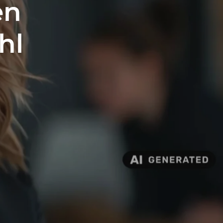
en
hl