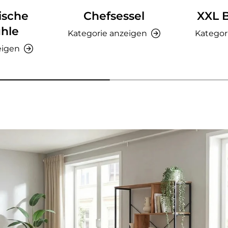
ische
Chefsessel
XXL 
hle
Kategorie anzeigen
Kategor
eigen
nzeigen - AMIO H - Büroschrank