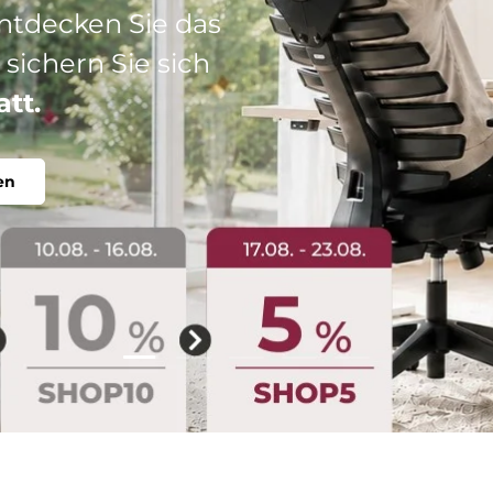
: Ihr perfekter
abel, individuell.
Folie laden 2 von 5
Folie laden 1 von 5
Folie laden 3 von 5
Folie laden 4 von 5
Folie laden 5 vo