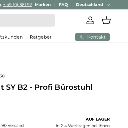
Passenden Bürostuhl finden mit
Marken
FAQ
Deutschland
AI-Beratung
Land/Region
Einloggen
Einkaufs
Kontakt
ftskunden
Ratgeber
730
 SY B2 - Profi Bürostuhl
 Preis
AUF LAGER
€5,90 Versand
In 2-4 Werktagen bei Ihnen