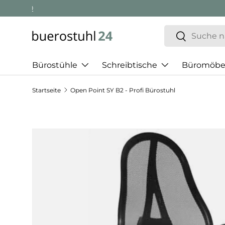
Geschäftskunden Beratung:
+ 49 (0) 881 924 521 22
Direkt zum Inhalt
Suchen
Suchen
Bürostühle
Schreibtische
Büromöbe
Startseite
Open Point SY B2 - Profi Bürostuhl
Zu Produktinformationen springen