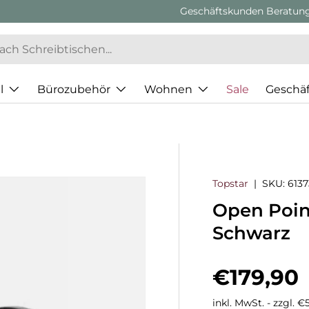
l
Bürozubehör
Wohnen
Sale
Geschä
Topstar
|
SKU:
613
Open Point
Schwarz
Normaler
€179,90
inkl. MwSt. - zzgl. 