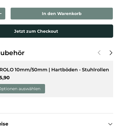
In den Warenkorb
rn
Menge erhöhen
Jetzt zum Checkout
Vorherige
Nächste
Zubehör
 ROLO 10mm/50mm | Hartböden - Stuhlrollen
rmaler Preis
5,90
Optionen auswählen
eise