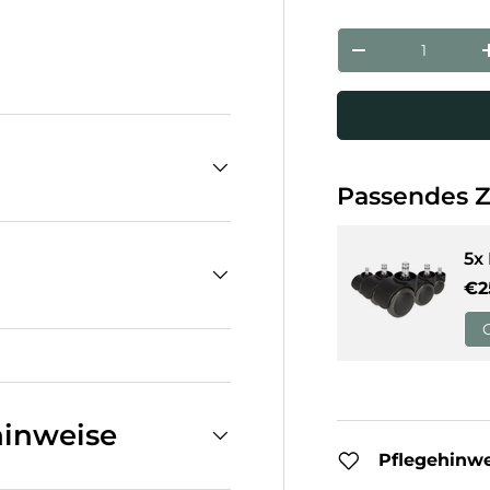
Anzahl
Menge verringe
Passendes 
5x
No
€2
inweise
Pflegehinw