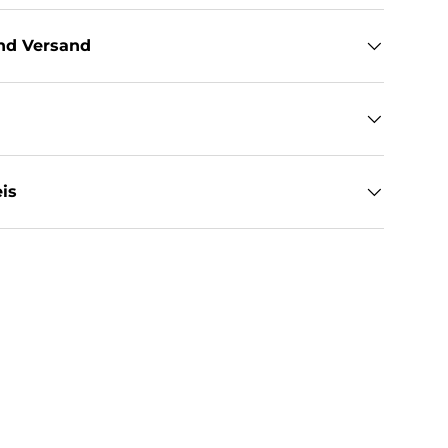
nd Versand
is