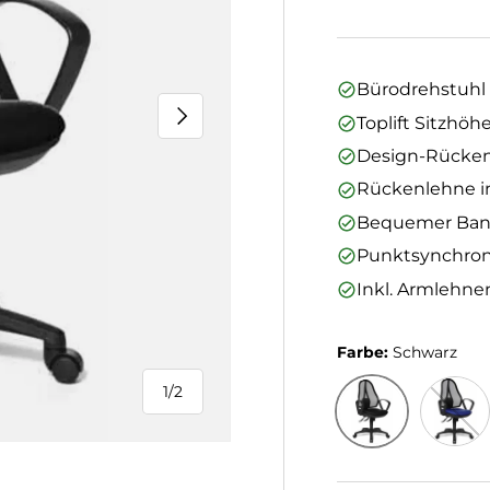
Bürodrehstuhl 
Nächste
Toplift Sitzhöh
Design-Rücke
Rückenlehne i
Bequemer Ban
Punktsynchro
Inkl. Armlehne
Farbe:
Schwarz
1
/
2
von
Schwarz
Blau