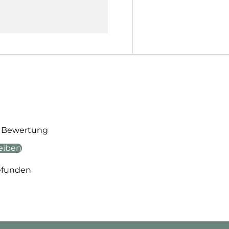
te Bewertung
eiben
efunden