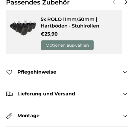
Vorherige
Näch
Passendes Zubehör
5x ROLO 11mm/50mm |
Hartböden - Stuhlrollen
Normaler Preis
€25,90
Optionen auswählen
Pflegehinweise
Lieferung und Versand
Montage