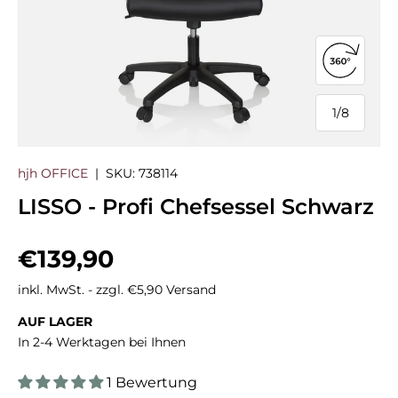
360°-Ans
1
/
8
von
hjh OFFICE
|
SKU:
738114
LISSO - Profi Chefsessel Schwarz
Normaler Preis
€139,90
inkl. MwSt. - zzgl. €5,90 Versand
AUF LAGER
In 2-4 Werktagen bei Ihnen
1 Bewertung