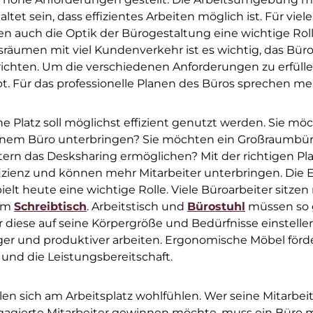
tet sein, dass effizientes Arbeiten möglich ist. Für viel
n auch die Optik der Bürogestaltung eine wichtige Roll
räumen mit viel Kundenverkehr ist es wichtig, das Bür
ichten. Um die verschiedenen Anforderungen zu erfülle
t. Für das professionelle Planen des Büros sprechen m
e Platz soll möglichst effizient genutzt werden. Sie m
inem Büro unterbringen? Sie möchten ein Großraumbür
itern das Desksharing ermöglichen? Mit der richtigen P
fizienz und können mehr Mitarbeiter unterbringen. Die
pielt heute eine wichtige Rolle. Viele Büroarbeiter sitz
em
Schreibtisch
. Arbeitstisch und
Bürostuhl
müssen so g
r diese auf seine Körpergröße und Bedürfnisse einstell
nger und produktiver arbeiten. Ergonomische Möbel förd
und die Leistungsbereitschaft.
llen sich am Arbeitsplatz wohlfühlen. Wer seine Mitarbeit
gagierte Mitarbeiter gewinnen möchte, muss ein Büro m