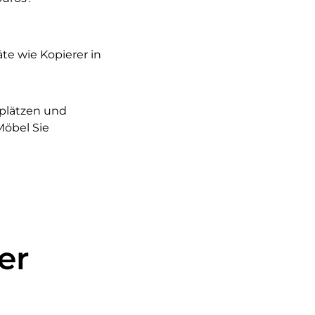
e wie Kopierer in
splätzen und
Möbel Sie
er