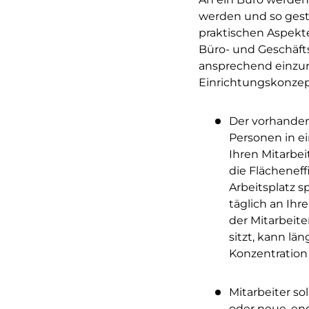
werden und so gestal
praktischen Aspekte
Büro- und Geschäfts
ansprechend einzur
Einrichtungskonzep
Der vorhanden
Personen in e
Ihren Mitarbe
die Flächenef
Arbeitsplatz s
täglich an Ihr
der Mitarbeite
sitzt, kann lä
Konzentration 
Mitarbeiter so
oder neue, en