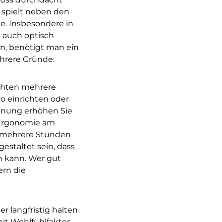
e spielt neben den
e. Insbesondere in
o auch optisch
n, benötigt man ein
ehrere Gründe:
öchten mehrere
o einrichten oder
lanung erhöhen Sie
 Ergonomie am
en mehrere Stunden
estaltet sein, dass
en kann. Wer gut
ern die
er langfristig halten
it Wohlfühlfaktor