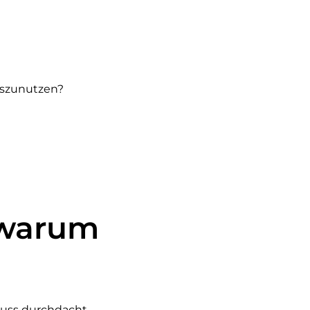
uszunutzen?
 warum
muss durchdacht