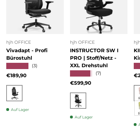
hjh OFFICE
hjh OFFICE
hj
Vivadapt - Profi
INSTRUCTOR SW I
KI
Bürostuhl
PRO | Stoff/Netz -
Ki
XXL Drehstuhl
★★★★★
★
(3)
★★★★★
(7)
Normaler Preis
No
€189,90
€2
Normaler Preis
€599,90
Schwarz
Schwarz
Auf Lager
Auf Lager