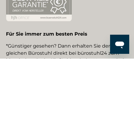
Für Sie immer zum besten Preis
*Günstiger gesehen? Dann erhalten Sie den
gleichen Bürostuhl direkt bei bürostuhl24 zum
identischen Preis. Gilt für identische Neuware bei
gewerblichen EU-Händlern. Details auf Anfrage.
Social Media
Facebook
YouTube
Instagram
TikTok
Pinterest
LinkedIn
Zahlungsmethoden