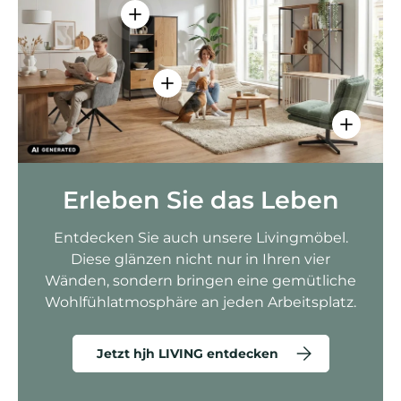
Einzelheiten anzeigen - AMIO H - Bür
Einzelheiten anzeigen - Sitzolo 2 
Einzelhei
Erleben Sie das Leben
Entdecken Sie auch unsere Livingmöbel.
Diese glänzen nicht nur in Ihren vier
Wänden, sondern bringen eine gemütliche
Wohlfühlatmosphäre an jeden Arbeitsplatz.
Jetzt hjh LIVING entdecken