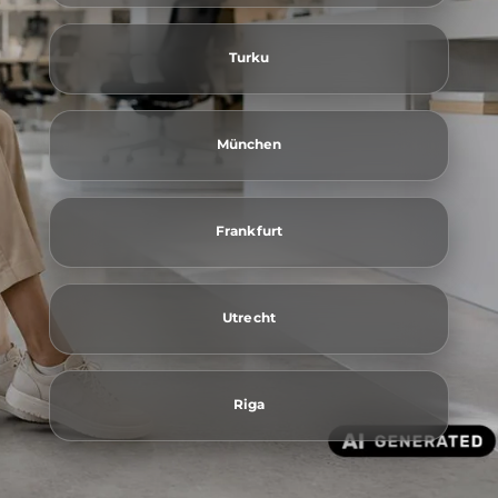
Turku
München
Frankfurt
Utrecht
Riga