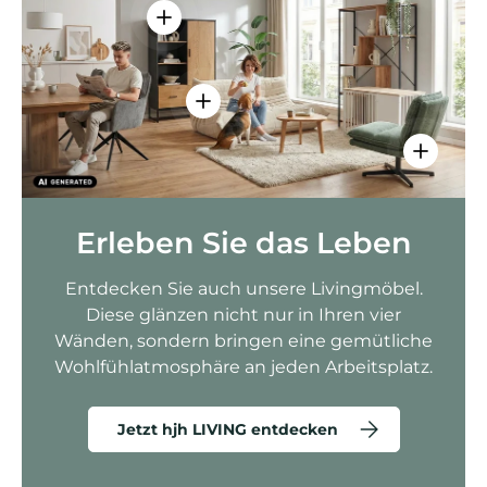
Einzelheiten anzeigen - AMIO H - Bür
Einzelheiten anzeigen - Sitzolo 2 
Einzelhei
Erleben Sie das Leben
Entdecken Sie auch unsere Livingmöbel.
Diese glänzen nicht nur in Ihren vier
Wänden, sondern bringen eine gemütliche
Wohlfühlatmosphäre an jeden Arbeitsplatz.
Jetzt hjh LIVING entdecken