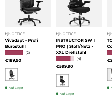
hjh OFFICE
hjh OFFICE
hj
Vivadapt - Profi
INSTRUCTOR SW I
T
Bürostuhl
PRO | Stoff/Netz -
Co
XXL Drehstuhl
★★★★★
★
(2)
★★★★★
(4)
Normaler Preis
No
€189,90
€2
Normaler Preis
€599,90
Schwarz
Schwarz
Auf Lager
Auf Lager