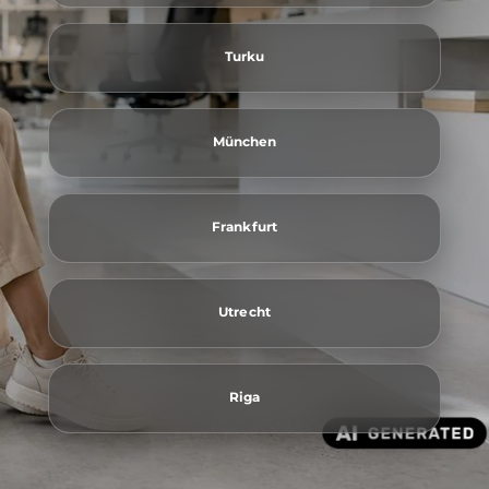
Turku
München
Frankfurt
Utrecht
Riga