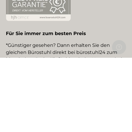
Für Sie immer zum besten Preis
*Günstiger gesehen? Dann erhalten Sie den
gleichen Bürostuhl direkt bei bürostuhl24 zum
identischen Preis. Gilt für identische Neuware bei
gewerblichen EU-Händlern. Details auf Anfrage.
Social Media
Facebook
YouTube
Instagram
TikTok
Pinterest
LinkedIn
Zahlungsmethoden