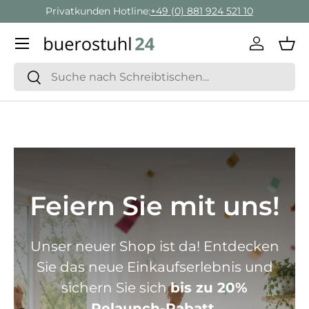
Geschäftskunden Beratung:
+ 49 (0) 881 924 521 22
Direkt zum Inhalt
Menü
Einlogge
Ein
Suchen
Suchen
Feiern Sie mit uns!
Unser neuer Shop ist da! Entdecken
Sie das neue Einkaufserlebnis und
sichern Sie sich
bis zu 20%
Relaunch-Rabatt.