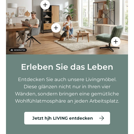
Einzelheiten anzeigen - AMIO H - Bür
Einzelheiten anzeigen - Sitzolo 2 
Einzelhei
Erleben Sie das Leben
Entdecken Sie auch unsere Livingmöbel.
Diese glänzen nicht nur in Ihren vier
Wänden, sondern bringen eine gemütliche
Wohlfühlatmosphäre an jeden Arbeitsplatz.
Jetzt hjh LIVING entdecken