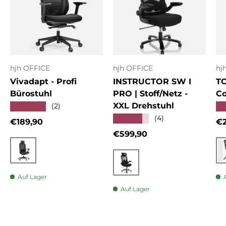
hjh OFFICE
hjh OFFICE
hj
Vivadapt - Profi
INSTRUCTOR SW I
T
Bürostuhl
PRO | Stoff/Netz -
Co
XXL Drehstuhl
★★★★★
★
(2)
★★★★★
(4)
Normaler Preis
No
€189,90
€2
Normaler Preis
€599,90
Schwarz
Schwarz
Auf Lager
Auf Lager