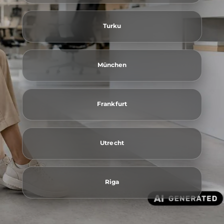
Turku
München
Frankfurt
Utrecht
Riga