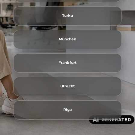
Turku
München
Frankfurt
Utrecht
Riga