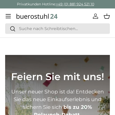
Geschäftskunden Beratung:
+ 49 (0) 881 924 521 22
Direkt zum Inhalt
Menü
Einlogge
Ein
Suchen
Suchen
Feiern Sie mit uns!
Unser neuer Shop ist da! Entdecken
Sie das neue Einkaufserlebnis und
sichern Sie sich
bis zu 20%
Relaunch-Rabatt.