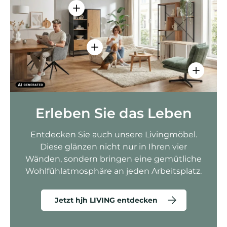
Einzelheiten anzeigen - AMIO H - Bür
Einzelheiten anzeigen - Sitzolo 2 
Einzelhei
Erleben Sie das Leben
Entdecken Sie auch unsere Livingmöbel.
Diese glänzen nicht nur in Ihren vier
Wänden, sondern bringen eine gemütliche
Wohlfühlatmosphäre an jeden Arbeitsplatz.
Jetzt hjh LIVING entdecken