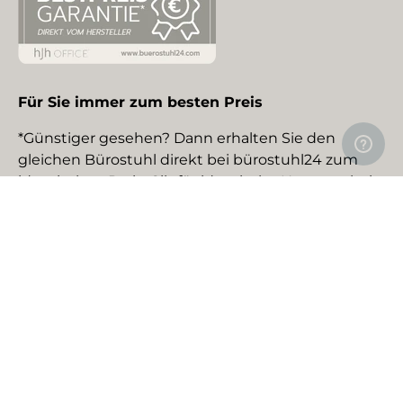
Für Sie immer zum besten Preis
*Günstiger gesehen? Dann erhalten Sie den
gleichen Bürostuhl direkt bei bürostuhl24 zum
identischen Preis. Gilt für identische Neuware bei
gewerblichen EU-Händlern. Details auf Anfrage.
Social Media
Facebook
YouTube
Instagram
TikTok
Pinterest
LinkedIn
Zahlungsmethoden