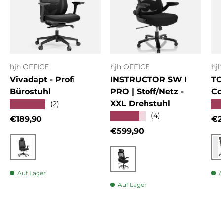
hjh OFFICE
hjh OFFICE
hj
Vivadapt - Profi
INSTRUCTOR SW I
T
Bürostuhl
PRO | Stoff/Netz -
Co
XXL Drehstuhl
★★★★★
★
(2)
★★★★★
(4)
Normaler Preis
No
€189,90
€2
Normaler Preis
€599,90
Schwarz
Schwarz
Auf Lager
Auf Lager