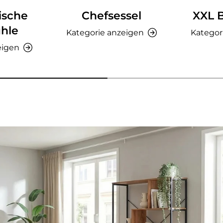
ische
Chefsessel
XXL 
hle
Kategorie anzeigen
Kategor
eigen
nzeigen - AMIO H - Büroschrank