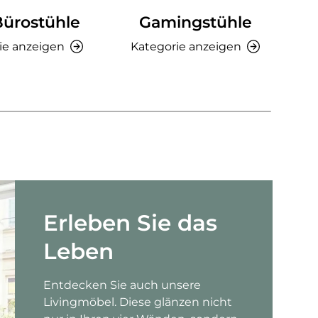
Bürostühle
Gamingstühle
Ki
ie anzeigen
Kategorie anzeigen
K
Erleben Sie das
Leben
Entdecken Sie auch unsere
Livingmöbel. Diese glänzen nicht