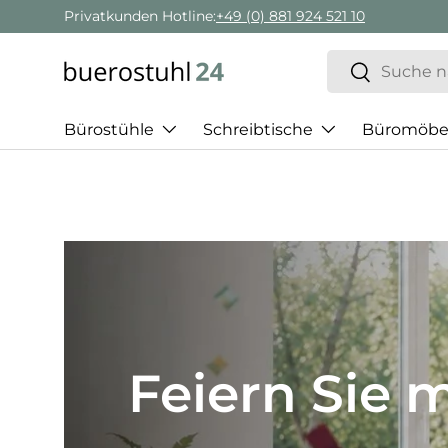
Geschäftskunden Beratung:
+ 49 (0) 881 924 521 22
Direkt zum Inhalt
Suchen
Suchen
Bürostühle
Schreibtische
Büromöbe
Best of H