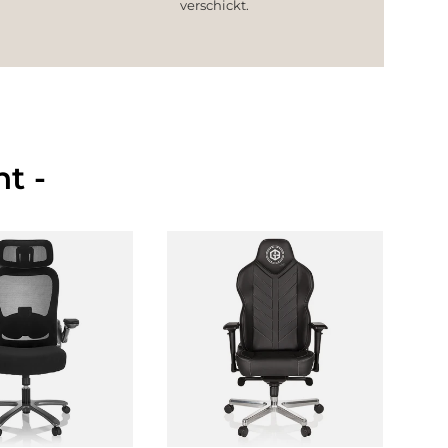
verschickt.
t -