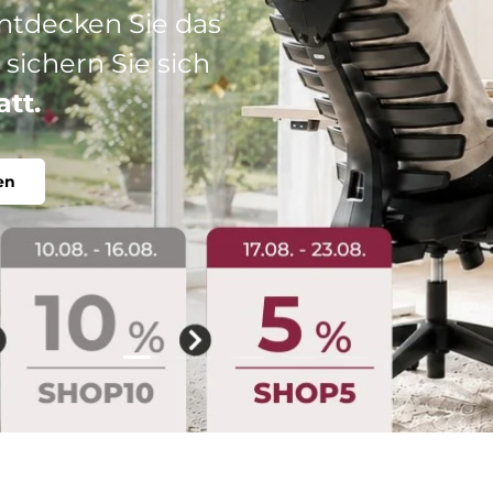
: Ihr perfekter
abel, individuell.
Folie laden 2 von 5
Folie laden 1 von 5
Folie laden 3 von 5
Folie laden 4 von 5
Folie laden 5 vo