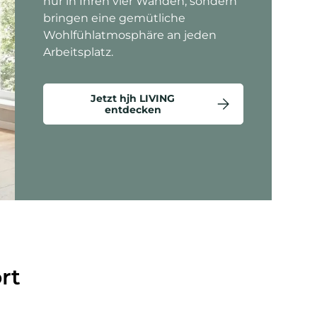
nur in Ihren vier Wänden, sondern
bringen eine gemütliche
Wohlfühlatmosphäre an jeden
Arbeitsplatz.
Jetzt hjh LIVING
entdecken
ten anzeigen - Criss-Cross 20 - Loungesessel
rt