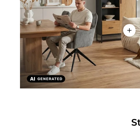
Einze
S