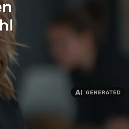
en
hl