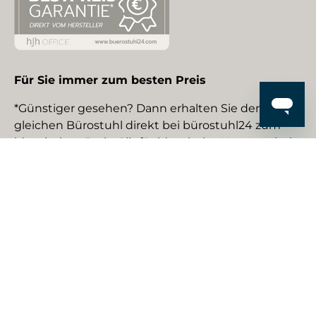
Für Sie immer zum besten Preis
*Günstiger gesehen? Dann erhalten Sie den
gleichen Bürostuhl direkt bei bürostuhl24 zum
identischen Preis. Gilt für identische Neuware bei
gewerblichen EU-Händlern. Details auf Anfrage.
Social Media
Facebook
YouTube
Instagram
TikTok
Pinterest
LinkedIn
Zahlungsmethoden