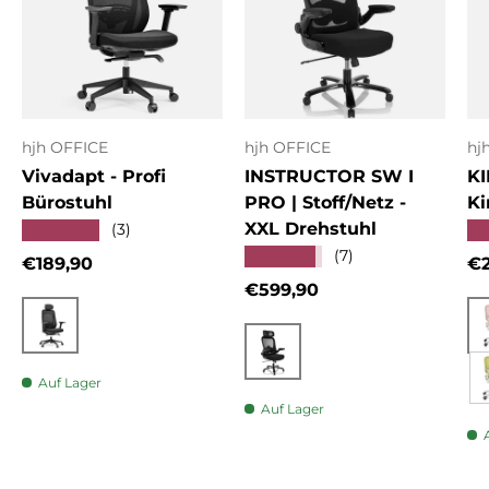
hjh OFFICE
hjh OFFICE
hj
Vivadapt - Profi
INSTRUCTOR SW I
KI
Bürostuhl
PRO | Stoff/Netz -
Ki
XXL Drehstuhl
★★★★★
★
(3)
★★★★★
(7)
Normaler Preis
No
€189,90
€2
Normaler Preis
€599,90
Schwarz
Schwarz
Auf Lager
Auf Lager