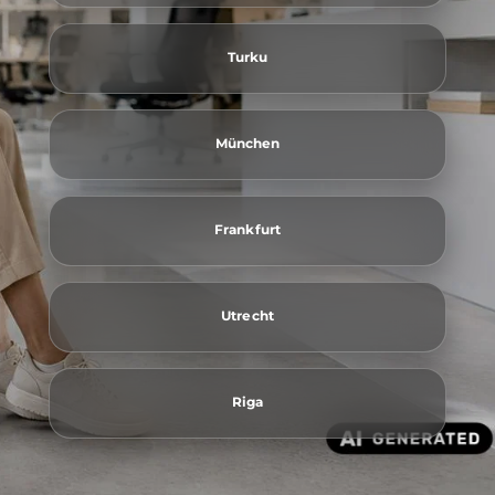
Turku
München
Frankfurt
Utrecht
Riga