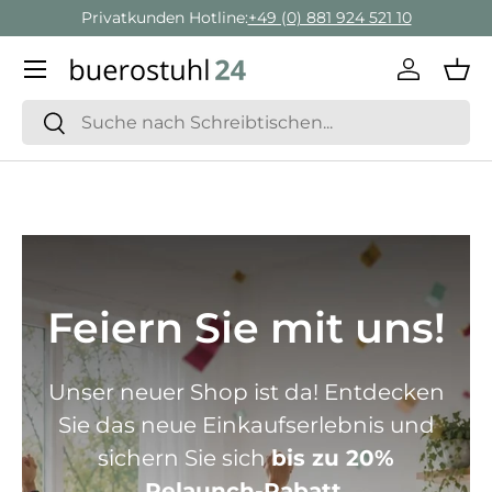
Geschäftskunden Beratung:
+ 49 (0) 881 924 521 22
Direkt zum Inhalt
Menü
Einlogge
Ein
Suchen
Suchen
Feiern Sie mit uns!
Unser neuer Shop ist da! Entdecken
Sie das neue Einkaufserlebnis und
sichern Sie sich
bis zu 20%
Relaunch-Rabatt.