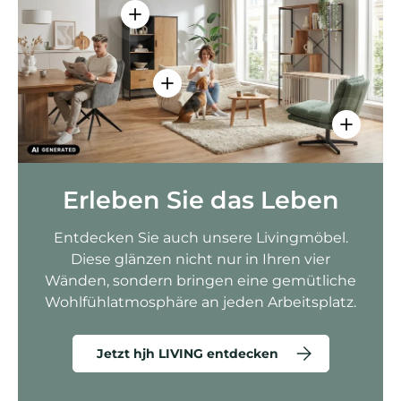
Einzelheiten anzeigen - AMIO H - Bür
Einzelheiten anzeigen - Sitzolo 2 
Einzelhei
Erleben Sie das Leben
Entdecken Sie auch unsere Livingmöbel.
Diese glänzen nicht nur in Ihren vier
Wänden, sondern bringen eine gemütliche
Wohlfühlatmosphäre an jeden Arbeitsplatz.
Jetzt hjh LIVING entdecken