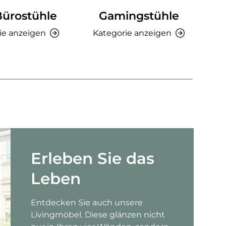
Bürostühle
Gamingstühle
Ki
ie anzeigen
Kategorie anzeigen
K
Erleben Sie das
Leben
Entdecken Sie auch unsere
Livingmöbel. Diese glänzen nicht