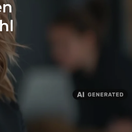
en
hl