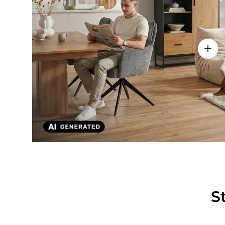
Einze
S