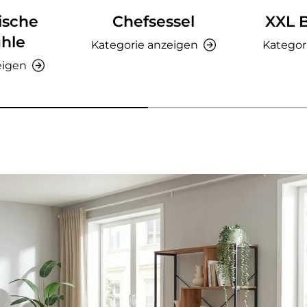
ische
Chefsessel
XXL 
hle
Kategorie anzeigen
Kategor
eigen
nzeigen - AMIO H - Büroschrank