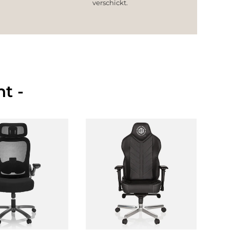
verschickt.
t -