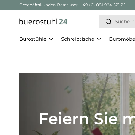
Geschäftskunden Beratung:
+ 49 (0) 881 924 521 22
Direkt zum Inhalt
Suchen
Suchen
Bürostühle
Schreibtische
Büromöbe
Best of H