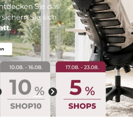
: Ihr perfekter
abel, individuell.
Folie laden 2 von 5
Folie laden 1 von 5
Folie laden 3 von 5
Folie laden 4 von 5
Folie laden 5 vo