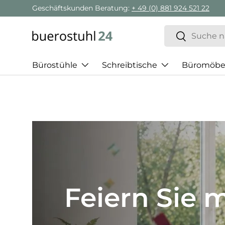
Geschäftskunden Beratung:
+ 49 (0) 881 924 521 22
Direkt zum Inhalt
Suchen
Suchen
Bürostühle
Schreibtische
Büromöbe
Best of H