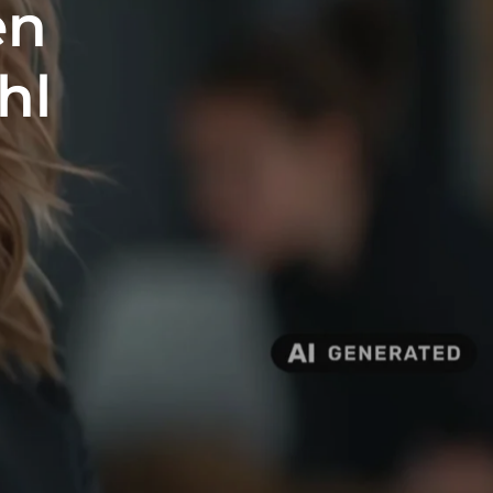
en
hl