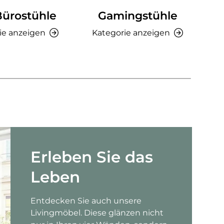
Bürostühle
Gamingstühle
Ki
ie anzeigen
Kategorie anzeigen
K
Erleben Sie das
Leben
Entdecken Sie auch unsere
Livingmöbel. Diese glänzen nicht