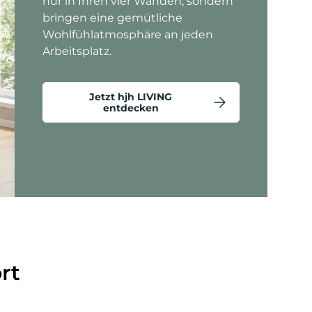
nur in Ihren vier Wänden, sondern
bringen eine gemütliche
Wohlfühlatmosphäre an jeden
Arbeitsplatz.
Jetzt hjh LIVING
entdecken
ten anzeigen - Criss-Cross 20 - Loungesessel
rt