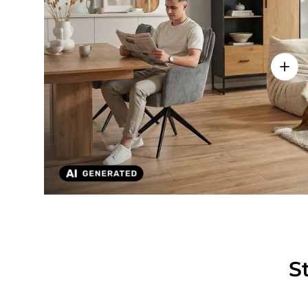
Einze
S