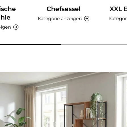
ische
Chefsessel
XXL 
hle
Kategorie anzeigen
Kategor
eigen
nzeigen - AMIO H - Büroschrank