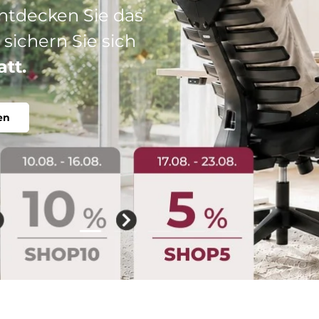
: Ihr perfekter
abel, individuell.
Folie laden 2 von 5
Folie laden 1 von 5
Folie laden 3 von 5
Folie laden 4 von 5
Folie laden 5 vo