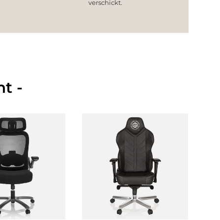
verschickt.
t -