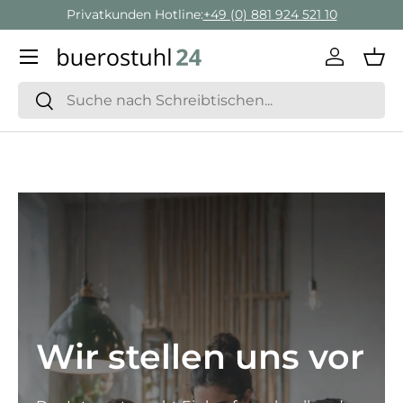
Geschäftskunden Beratung:
+ 49 (0) 881 924 521 22
Direkt zum Inhalt
Menü
Einlogge
Ein
Suchen
Suchen
Wir stellen uns vor