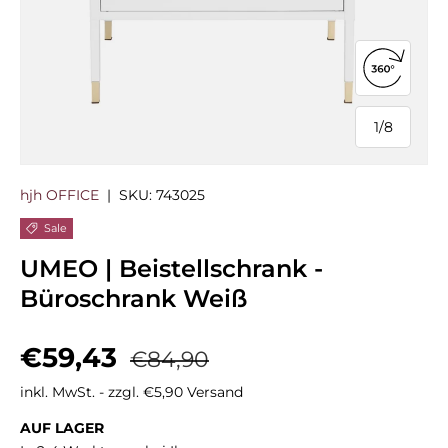
360°-Ans
1
/
8
von
hjh OFFICE
|
SKU:
743025
Sale
UMEO | Beistellschrank -
Büroschrank Weiß
Verkaufspreis
Normaler Preis
€59,43
€84,90
inkl. MwSt. - zzgl. €5,90 Versand
AUF LAGER