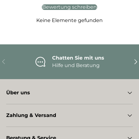
Bewertung schreiben
Keine Elemente gefunden
Chatten Sie mit uns
Vorherige
Nä
Hilfe und Beratung
Über uns
Zahlung & Versand
Beratung & Service