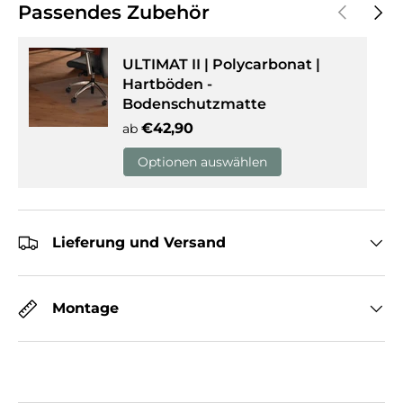
Vorherige
Näch
Passendes Zubehör
ULTIMAT II | Polycarbonat |
Hartböden -
Bodenschutzmatte
Normaler Preis
€42,90
ab
Optionen auswählen
Lieferung und Versand
Montage