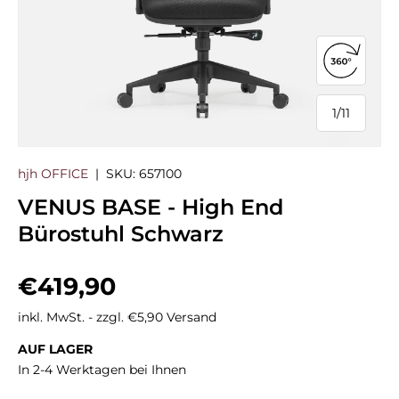
360°-Ans
1
/
11
von
hjh OFFICE
|
SKU:
657100
VENUS BASE - High End
Bürostuhl Schwarz
Normaler Preis
€419,90
inkl. MwSt. - zzgl. €5,90 Versand
AUF LAGER
In 2-4 Werktagen bei Ihnen