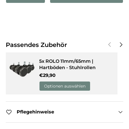
Vorherige
Näch
Passendes Zubehör
5x ROLO 11mm/65mm |
Hartböden - Stuhlrollen
Normaler Preis
€29,90
Optionen auswählen
Pflegehinweise