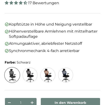
17 Bewertungen
Kopfstütze in Höhe und Neigung verstellbar
Höhenverstellbare Armlehnen mit mittelharter
Softpadauflage
Atmungsaktiver, abriebfester Netzstoff
Synchronmechanik 4-fach arretierbar
Farbe:
Schwarz
Schwarz
Grau/Schwarz
Orange/Schwarz
Blau/Schwarz
Anzahl
In den Warenkorb
Menge verringern
Menge erhöhen