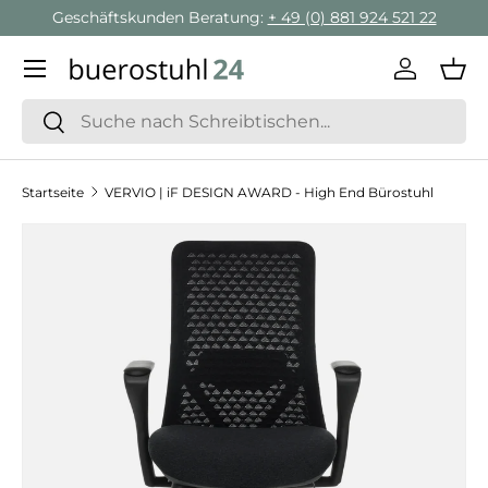
Geschäftskunden Beratung:
+ 49 (0) 881 924 521 22
Direkt zum Inhalt
Menü
Einlogge
Ein
Suchen
Suchen
Startseite
VERVIO | iF DESIGN AWARD - High End Bürostuhl
Zu Produktinformationen springen