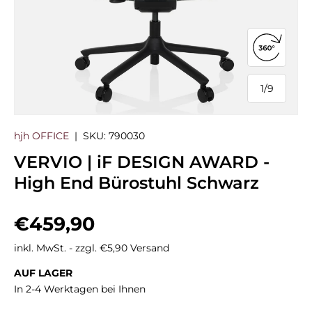
360°-Ans
1
/
9
von
hjh OFFICE
|
SKU:
790030
VERVIO | iF DESIGN AWARD -
High End Bürostuhl Schwarz
Normaler Preis
€459,90
inkl. MwSt. - zzgl. €5,90 Versand
AUF LAGER
In 2-4 Werktagen bei Ihnen