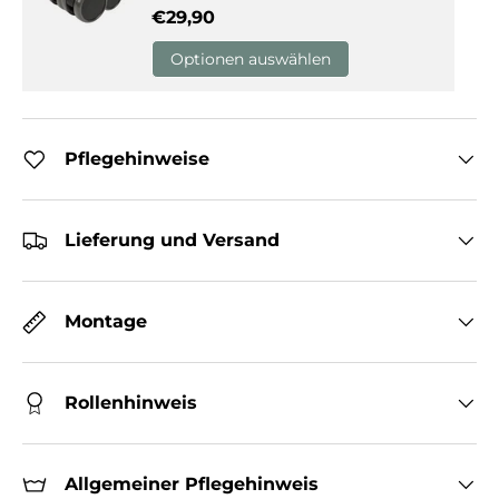
Normaler Preis
€29,90
Optionen auswählen
Pflegehinweise
Lieferung und Versand
Montage
Rollenhinweis
Allgemeiner Pflegehinweis