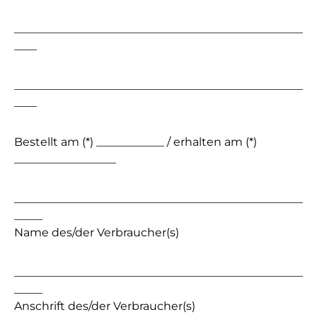
___________________________________________________
____
___________________________________________________
____
Bestellt am (*) ____________ / erhalten am (*)
__________________
___________________________________________________
_____
Name des/der Verbraucher(s)
___________________________________________________
_____
Anschrift des/der Verbraucher(s)