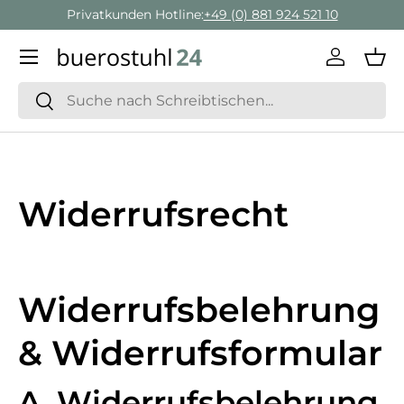
Privatkunden Hotline:
+49 (0) 881 924 521 10
Geschäft
Direkt zum Inhalt
Menü
Einlogge
Ein
Suchen
Suchen
Widerrufsrecht
Widerrufsbelehrung
& Widerrufsformular
A. Widerrufsbelehrung