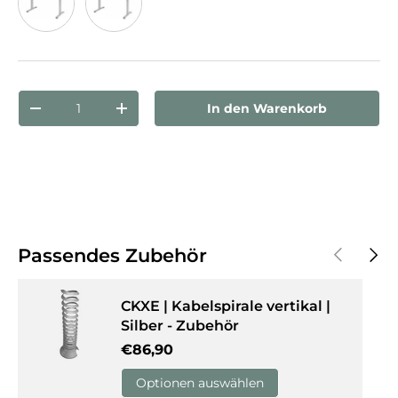
Ahorn
Weiß
Anzahl
In den Warenkorb
Menge verringern
Menge erhöhen
Vorherige
Näch
Passendes Zubehör
CKXE | Kabelspirale vertikal |
Silber - Zubehör
Normaler Preis
€86,90
Optionen auswählen