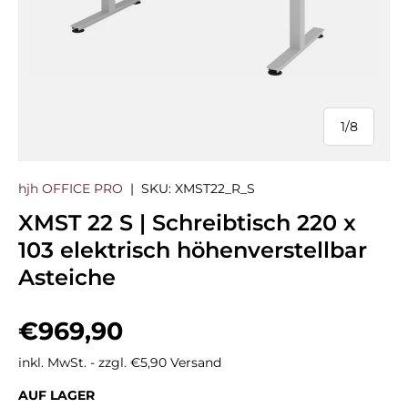
1
/
8
von
hjh OFFICE PRO
|
SKU:
XMST22_R_S
XMST 22 S | Schreibtisch 220 x
103 elektrisch höhenverstellbar
Asteiche
Normaler Preis
€969,90
inkl. MwSt. - zzgl. €5,90 Versand
AUF LAGER