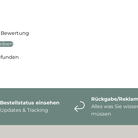
te Bewertung
eiben
efunden
Rückgabe/Reklam
Bestellstatus einsehen
Alles was Sie wisse
Updates & Tracking
müssen