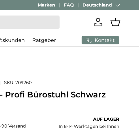
Geschäftskunden Beratung:
Marken
FAQ
+ 49 (0) 881 924 521 22
Deutschland
Land/Region
Einloggen
Einkaufs
Kontakt
ftskunden
Ratgeber
|
SKU:
709260
- Profi Bürostuhl Schwarz
 Preis
AUF LAGER
€5,90 Versand
In 8-14 Werktagen bei Ihnen