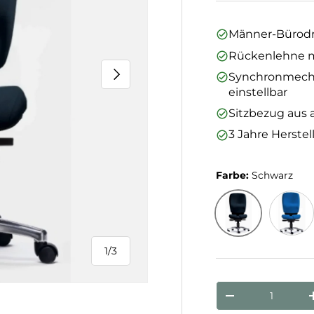
Männer-Bürodr
Rückenlehne mi
Nächste
Synchronmechan
einstellbar
Sitzbezug aus 
3 Jahre Herstel
Farbe:
Schwarz
Schwarz
Blau
1
/
3
von
Anzahl
Menge verringe