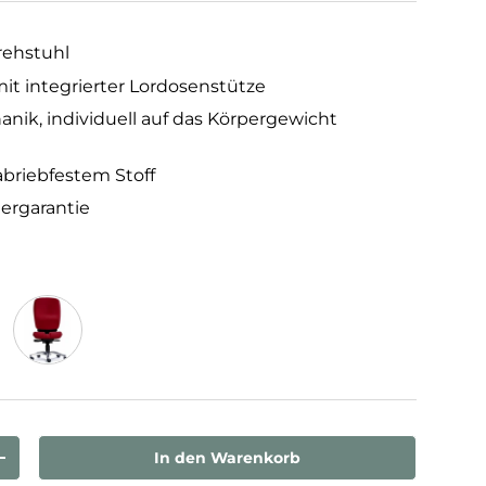
ehstuhl
t integrierter Lordosenstütze
ik, individuell auf das Körpergewicht
abriebfestem Stoff
lergarantie
Bordeaux
In den Warenkorb
rn
Menge erhöhen