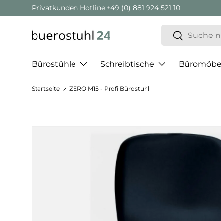
Privatkunden Hotline:
+49 (0) 881 924 521 10
Direkt zum Inhalt
Suchen
Suchen
Bürostühle
Schreibtische
Büromöbe
Startseite
ZERO M15 - Profi Bürostuhl
Zu Produktinformationen springen