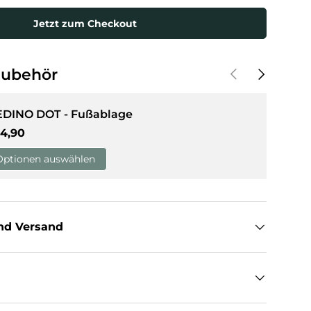
Jetzt zum Checkout
Vorherige
Nächste
Zubehör
EDINO DOT - Fußablage
rmaler Preis
4,90
Optionen auswählen
nd Versand