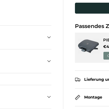
cht laden
Passendes 
PI
No
€4
Lieferung u
Montage