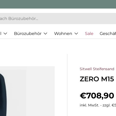
l
Bürozubehör
Wohnen
Sale
Geschä
Sitwell Steifensand
ZERO M15 
Normaler
€708,90
inkl. MwSt. - zzgl. 