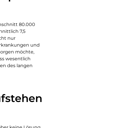
hschnitt 80.000
ittlich 7,5
cht nur
-Erkrankungen und
 sorgen möchte,
ss wesentlich
gen des langen
ufstehen
 aber keine Lösung