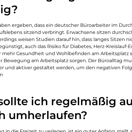
tig?
en ergeben, dass ein deutscher Büroarbeiter im Durc
fslebens sitzend verbringt. Erwachsene sitzen durchschn
erdings weisen Studien darauf hin, dass langes Sitzen ni
ünstigt, auch das Risiko für Diabetes, Herz-Kreislauf
für mehr Gesundheit und Wohlbefinden am Arbeitsplatz
hr Bewegung am Arbeitsplatz sorgen. Der Büroalltag mu
r und aktiver gestaltet werden, um den negativen Fol
en
ollte ich regelmäßig a
h umherlaufen?
n die Freizeit zu verlegen, ist ein guter Anfang, stellt