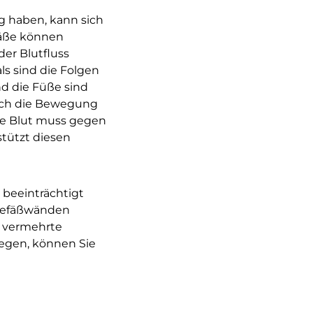
g haben, kann sich
fäße können
er Blutfluss
ls sind die Folgen
nd die Füße sind
urch die Bewegung
me Blut muss gegen
tützt diesen
beeinträchtigt
 Gefäßwänden
 vermehrte
egen, können Sie