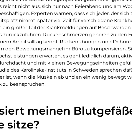
Es reicht nicht aus, sich nur nach Feierabend und am 
eschäftigen. Experten warnen, dass sich jeder, der sich 
splatz nimmt, später viel Zeit für verschiedene Kran
ist ein großer Teil der Krankmeldungen auf Beschwerden
zurückzuführen. Rückenschmerzen gehören zu den Folg
einem Arbeitsalltag kennt. Rückenübungen und Dehnüb
 um den Bewegungsmangel im Büro zu kompensieren. Si
öchstleistungen erwarten, es geht lediglich darum, akti
 durchdacht und mit kleinen Bewegungseinheiten gefüll
udie des Karolinska-Instituts in Schweden sprechen dafür
r ist, wenn die Muskeln ab und an ein wenig bewegt we
rk zu beanspruchen.
siert meinen Blutgefä
e sitze?