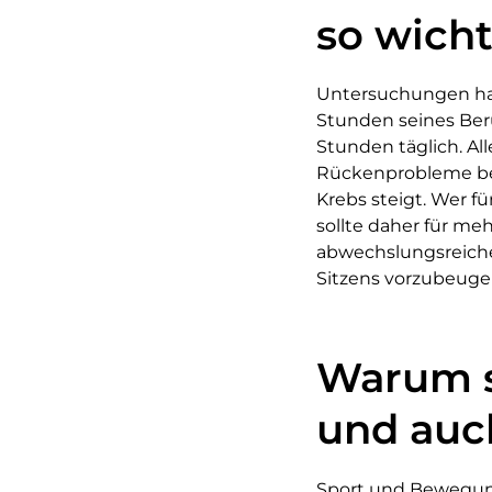
so wich
Untersuchungen hab
Stunden seines Beru
Stunden täglich. All
Rückenprobleme beg
Krebs steigt. Wer 
sollte daher für me
abwechslungsreiche
Sitzens vorzubeug
Warum s
und auc
Sport und Bewegung i