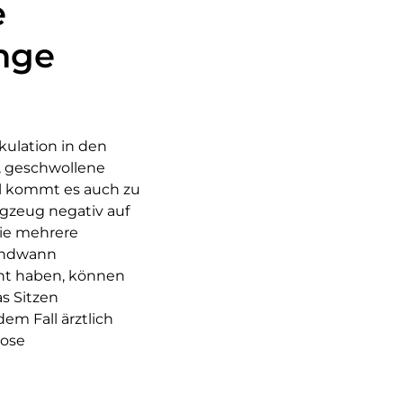
e
nge
kulation in den
, geschwollene
l kommt es auch zu
ugzeug negativ auf
Sie mehrere
gendwann
cht haben, können
s Sitzen
em Fall ärztlich
bose