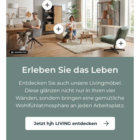
Einzelheiten anzeigen - AMIO H - Bür
Einzelheiten anzeigen - Sitzolo 2 
Einzelhei
Erleben Sie das Leben
Entdecken Sie auch unsere Livingmöbel.
Diese glänzen nicht nur in Ihren vier
Wänden, sondern bringen eine gemütliche
Wohlfühlatmosphäre an jeden Arbeitsplatz.
Jetzt hjh LIVING entdecken