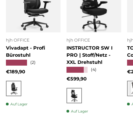
hjh OFFICE
hjh OFFICE
hj
Vivadapt - Profi
INSTRUCTOR SW I
T
Bürostuhl
PRO | Stoff/Netz -
Co
XXL Drehstuhl
★★★★★
★
(2)
★★★★★
(4)
Normaler Preis
No
€189,90
€2
Normaler Preis
€599,90
Schwarz
Schwarz
Auf Lager
Auf Lager