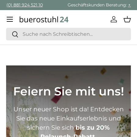
Geschäftskunden Beratung:
+ 49 (0) 881 924 521 22
Direkt zum Inhalt
Menü
Einlogge
Ein
Suchen
Suchen
Feiern Sie mit uns!
Unser neuer Shop ist da! Entdecken
Sie das neue Einkaufserlebnis und
sichern Sie sich
bis zu 20%
Relaunch-Rabatt.