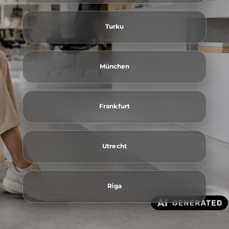
Turku
München
Frankfurt
Utrecht
Riga