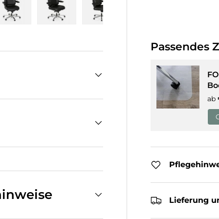
cht laden
n Galerieansicht laden
Bild 5 in Galerieansicht laden
Bild 6 in Galerieansicht laden
Bild 7 in Galerieansicht laden
Bild 8 in Galeriean
Passendes 
FO
Bo
ab
Pflegehinw
inweise
Lieferung u