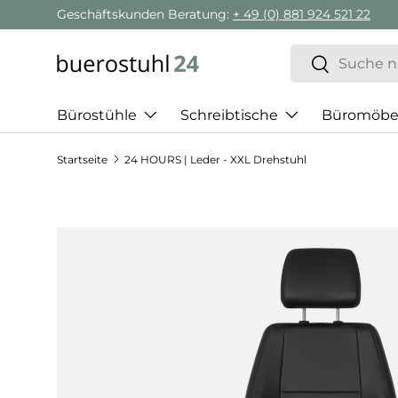
Geschäftskunden Beratung:
+ 49 (0) 881 924 521 22
Direkt zum Inhalt
Suchen
Suchen
Bürostühle
Schreibtische
Büromöbe
Startseite
24 HOURS | Leder - XXL Drehstuhl
Zu Produktinformationen springen