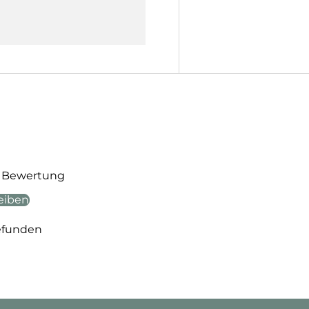
te Bewertung
eiben
efunden