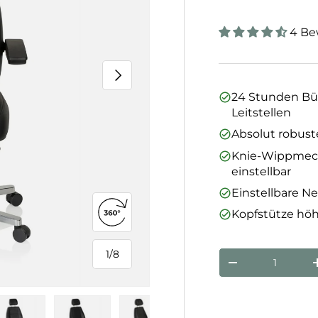
4 Be
Nächste
24 Stunden Bür
Leitstellen
Absolut robust
Knie-Wippmecha
einstellbar
Einstellbare 
Kopfstütze höh
360°-Ansicht öffnen
1
/
8
Anzahl
von
Menge verringe