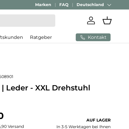
Passenden Bürostuhl finden mit
Marken
FAQ
Deutschland
AI-Beratung
Land/Region
Einloggen
Einkaufs
Kontakt
ftskunden
Ratgeber
608901
| Leder - XXL Drehstuhl
 Preis
0
AUF LAGER
€5,90 Versand
In 3-5 Werktagen bei Ihnen