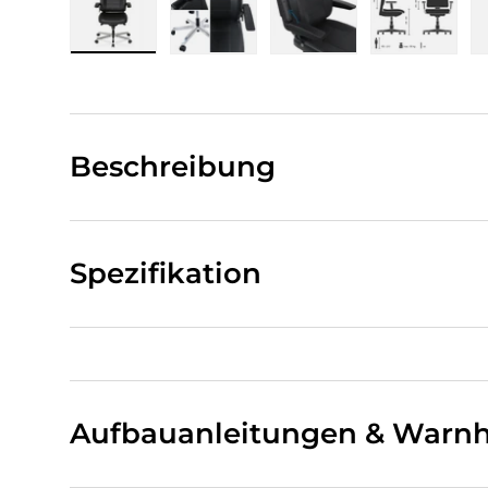
Bild 1 in Galerieansicht laden
Bild 2 in Galerieansicht laden
Bild 3 in Galerieansi
Bild 4 i
Beschreibung
Spezifikation
Aufbauanleitungen & Warnh