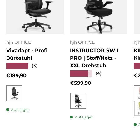
hjh OFFICE
hjh OFFICE
hj
Vivadapt - Profi
INSTRUCTOR SW I
KI
Bürostuhl
PRO | Stoff/Netz -
Ki
XXL Drehstuhl
★★★★★
★
(3)
★★★★★
(4)
Normaler Preis
No
€189,90
€2
Normaler Preis
€599,90
Schwarz
Schwarz
Auf Lager
Auf Lager