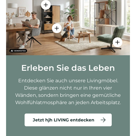
Einzelheiten anzeigen - AMIO H - Bür
Einzelheiten anzeigen - Sitzolo 2 
Einzelhei
Erleben Sie das Leben
Entdecken Sie auch unsere Livingmöbel.
Diese glänzen nicht nur in Ihren vier
Wänden, sondern bringen eine gemütliche
Wohlfühlatmosphäre an jeden Arbeitsplatz.
Jetzt hjh LIVING entdecken