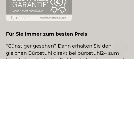
Für Sie immer zum besten Preis
*Günstiger gesehen? Dann erhalten Sie den
gleichen Bürostuhl direkt bei bürostuhl24 zum
identischen Preis. Gilt für identische Neuware bei
gewerblichen EU-Händlern. Details auf Anfrage.
Social Media
Facebook
YouTube
Instagram
TikTok
Pinterest
LinkedIn
Zahlungsmethoden