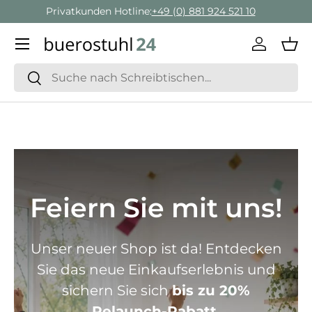
Geschäftskunden Beratung:
+ 49 (0) 881 924 521 22
Direkt zum Inhalt
Menü
Einlogge
Ein
Suchen
Suchen
Feiern Sie mit uns!
Unser neuer Shop ist da! Entdecken
Sie das neue Einkaufserlebnis und
sichern Sie sich
bis zu 20%
Relaunch-Rabatt.