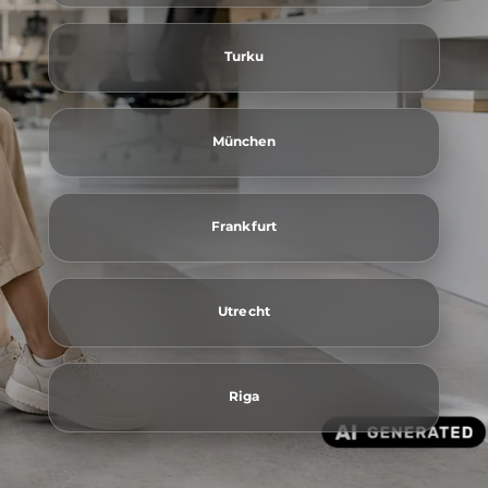
Turku
München
Frankfurt
Utrecht
Riga