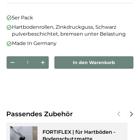
5er Pack
Hartbodenrollen, Zinkdruckguss, Schwarz
pulverbeschichtet, bremsen unter Belastung
Made In Germany
Anzahl
In den Warenkorb
Menge verringern
Menge erhöhen
Vorherige
Näch
Passendes Zubehör
FORTIFLEX | für Hartböden -
Bodenschutzmatte