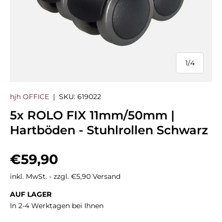
1
/
4
von
hjh OFFICE
|
SKU:
619022
5x ROLO FIX 11mm/50mm |
Hartböden - Stuhlrollen Schwarz
Normaler Preis
€59,90
inkl. MwSt. - zzgl. €5,90 Versand
AUF LAGER
In 2-4 Werktagen bei Ihnen