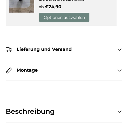
Normaler Preis
€24,90
ab
Optionen auswählen
Lieferung und Versand
Montage
Beschreibung