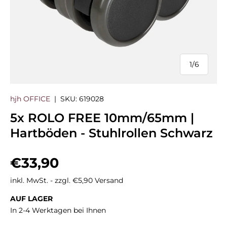
1
/
6
von
hjh OFFICE
|
SKU:
619028
5x ROLO FREE 10mm/65mm |
Hartböden - Stuhlrollen Schwarz
Normaler Preis
€33,90
inkl. MwSt. - zzgl. €5,90 Versand
AUF LAGER
In 2-4 Werktagen bei Ihnen