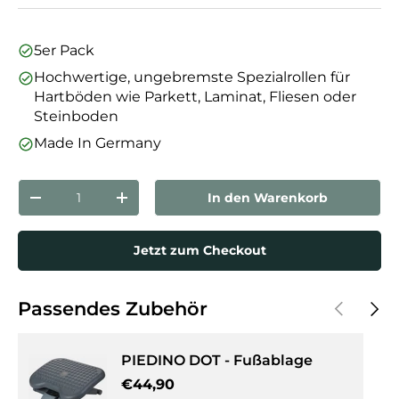
5er Pack
Hochwertige, ungebremste Spezialrollen für
Hartböden wie Parkett, Laminat, Fliesen oder
Steinboden
Made In Germany
Anzahl
In den Warenkorb
Menge verringern
Menge erhöhen
Jetzt zum Checkout
Vorherige
Näch
Passendes Zubehör
PIEDINO DOT - Fußablage
Normaler Preis
€44,90