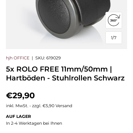
360°-Ans
1
/
7
von
hjh OFFICE
|
SKU:
619029
5x ROLO FREE 11mm/50mm |
Hartböden - Stuhlrollen Schwarz
Normaler Preis
€29,90
inkl. MwSt. - zzgl. €5,90 Versand
AUF LAGER
In 2-4 Werktagen bei Ihnen