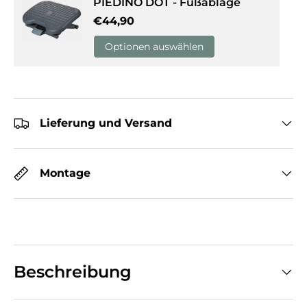
PIEDINO DOT - Fußablage
Normaler Preis
€44,90
Optionen auswählen
Lieferung und Versand
Montage
Beschreibung