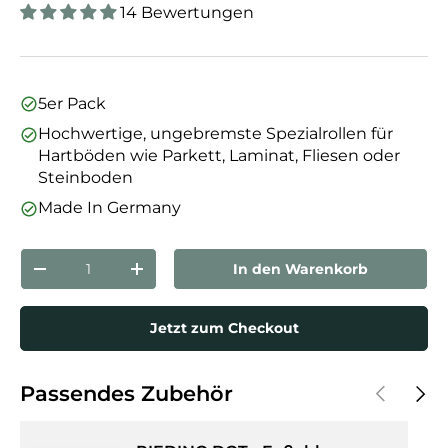
14 Bewertungen
5er Pack
Hochwertige, ungebremste Spezialrollen für
Hartböden wie Parkett, Laminat, Fliesen oder
Steinboden
Made In Germany
Anzahl
In den Warenkorb
Menge verringern
Menge erhöhen
Jetzt zum Checkout
Vorherige
Näch
Passendes Zubehör