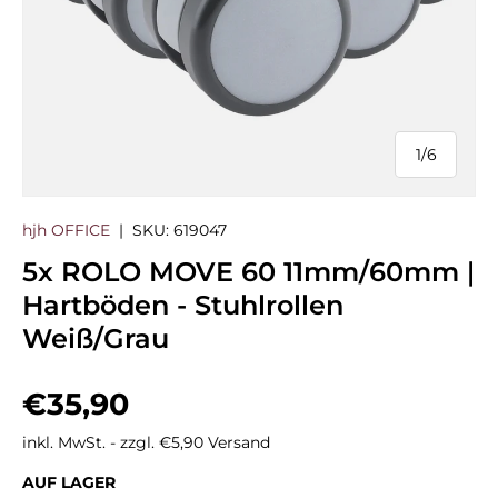
1
/
6
von
hjh OFFICE
|
SKU:
619047
5x ROLO MOVE 60 11mm/60mm |
Hartböden - Stuhlrollen
Weiß/Grau
Normaler Preis
€35,90
inkl. MwSt. - zzgl. €5,90 Versand
AUF LAGER