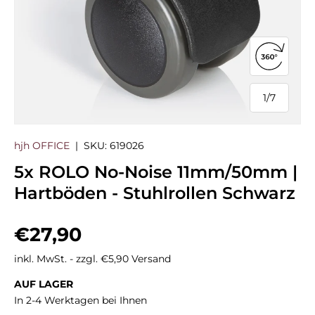
360°-Ans
1
/
7
von
hjh OFFICE
|
SKU:
619026
5x ROLO No-Noise 11mm/50mm |
Hartböden - Stuhlrollen Schwarz
Normaler Preis
€27,90
inkl. MwSt. - zzgl. €5,90 Versand
AUF LAGER
In 2-4 Werktagen bei Ihnen