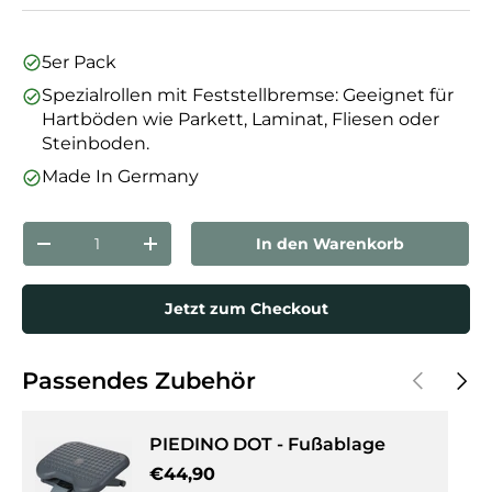
5er Pack
Spezialrollen mit Feststellbremse: Geeignet für
Hartböden wie Parkett, Laminat, Fliesen oder
Steinboden.
Made In Germany
Anzahl
In den Warenkorb
Menge verringern
Menge erhöhen
Jetzt zum Checkout
Vorherige
Näch
Passendes Zubehör
PIEDINO DOT - Fußablage
Normaler Preis
€44,90