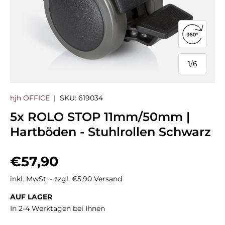
360°-Ans
1
/
6
von
hjh OFFICE
|
SKU:
619034
5x ROLO STOP 11mm/50mm |
Hartböden - Stuhlrollen Schwarz
Normaler Preis
€57,90
inkl. MwSt. - zzgl. €5,90 Versand
AUF LAGER
In 2-4 Werktagen bei Ihnen