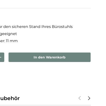
ür den sicheren Stand Ihres Bürostuhls
 geeignet
er: 11 mm
In den Warenkorb
rn
Menge erhöhen
Vorherige
Nächste
Zubehör