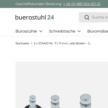
Geschäftskunden Beratung:
+ 49 (0) 881 924 521 22
Direkt zum Inhalt
Suchen
Suchen
Bürostühle
Schreibtische
Büromöbe
Startseite
5 x STAND Nr. 11 | 11 mm | alle Böden - Stuhlgleiter
Zu Produktinformationen springen