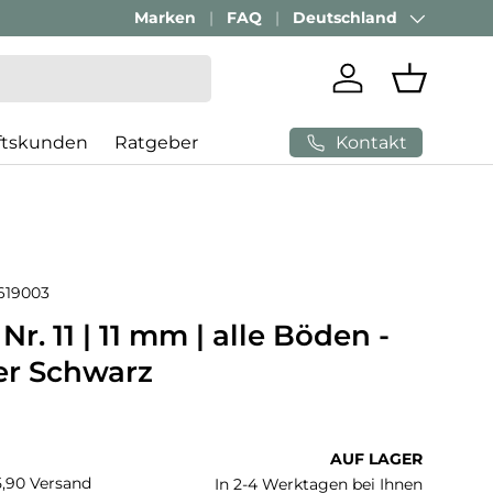
Passenden Bürostuhl finden mit
Marken
FAQ
Deutschland
AI-Beratung
Land/Region
Einloggen
Einkaufs
Kontakt
ftskunden
Ratgeber
619003
r. 11 | 11 mm | alle Böden -
er Schwarz
 Preis
AUF LAGER
€5,90 Versand
In 2-4 Werktagen bei Ihnen