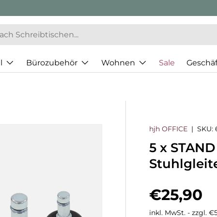
l
Bürozubehör
Wohnen
Sale
Geschä
hjh OFFICE
|
SKU:
5 x STAND N
Stuhlgleit
Normaler
€25,90
inkl. MwSt. - zzgl. 