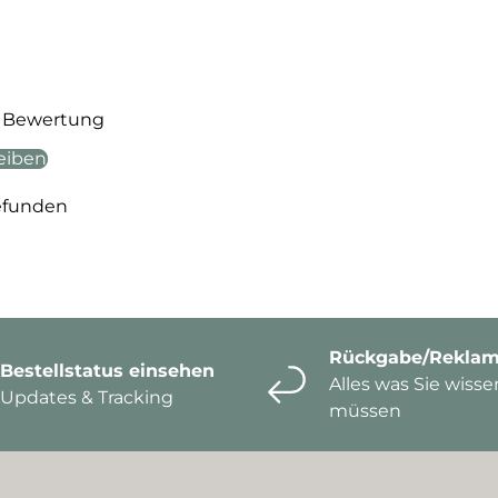
te Bewertung
eiben
efunden
Rückgabe/Reklam
Bestellstatus einsehen
Alles was Sie wisse
Updates & Tracking
müssen