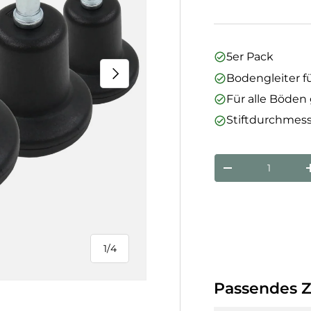
5er Pack
Nächste
Bodengleiter f
Für alle Böden
Stiftdurchmess
Anzahl
Menge verringe
1
/
4
von
Passendes 