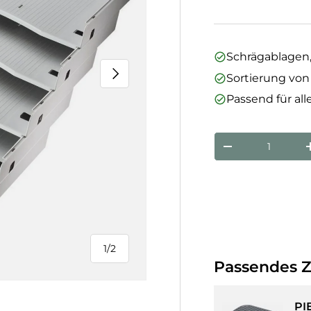
Schrägablagen,
Nächste
Sortierung vo
Passend für all
Anzahl
Menge verringe
1
/
2
von
Passendes 
PI