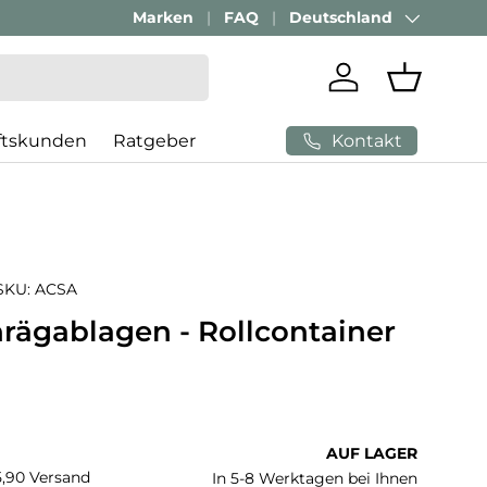
Passenden Bürostuhl finden mit
Marken
FAQ
Deutschland
AI-Beratung
Land/Region
Einloggen
Einkaufs
Kontakt
ftskunden
Ratgeber
SKU:
ACSA
hrägablagen - Rollcontainer
 Preis
AUF LAGER
€5,90 Versand
In 5-8 Werktagen bei Ihnen