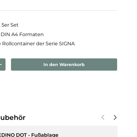
 5er Set
n DIN A4 Formaten
e Rollcontainer der Serie SIGNA
In den Warenkorb
rn
Menge erhöhen
Vorherige
Nächste
Zubehör
EDINO DOT - Fußablage