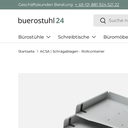
Geschäftskunden Beratung:
+ 49 (0) 881 924 521 22
Direkt zum Inhalt
Suchen
Suchen
Bürostühle
Schreibtische
Büromöbe
Startseite
ACSA | Schrägablagen - Rollcontainer
Zu Produktinformationen springen