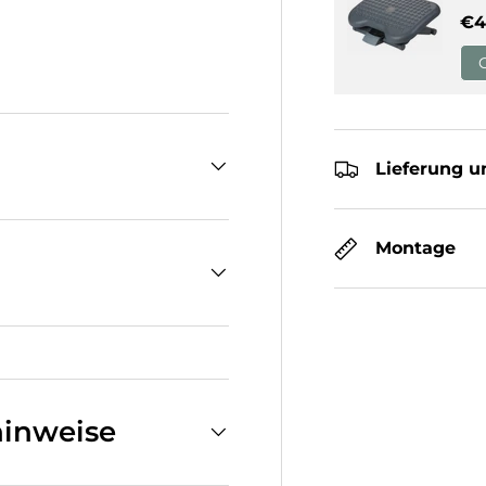
No
€4
Lieferung u
Montage
inweise