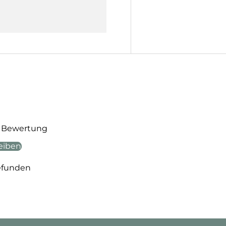
te Bewertung
eiben
efunden