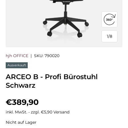
360°-Ans
1
/
8
von
hjh OFFICE
|
SKU:
790020
Ausverkauft
ARCEO B - Profi Bürostuhl
Schwarz
Normaler Preis
€389,90
inkl. MwSt. - zzgl. €5,90 Versand
Nicht auf Lager