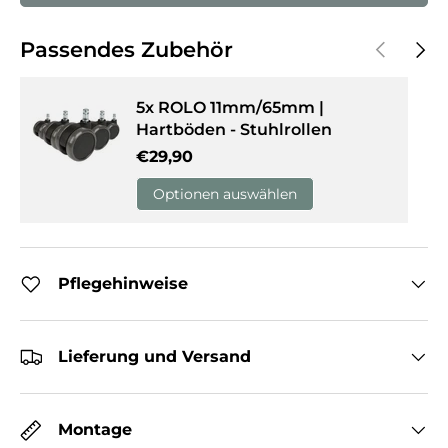
Vorherige
Näch
Passendes Zubehör
5x ROLO 11mm/65mm |
Hartböden - Stuhlrollen
Normaler Preis
€29,90
Optionen auswählen
Pflegehinweise
Lieferung und Versand
Montage