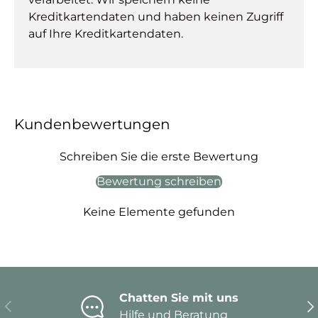
Kreditkartendaten und haben keinen Zugriff
auf Ihre Kreditkartendaten.
Kundenbewertungen
Schreiben Sie die erste Bewertung
Bewertung schreiben
Keine Elemente gefunden
Chatten Sie mit uns
Vorherige
Nä
Hilfe und Beratung