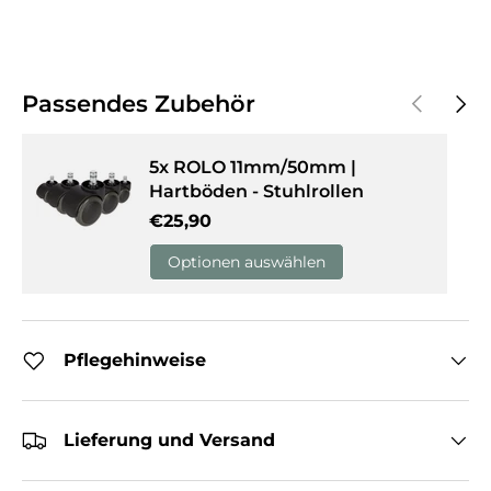
Vorherige
Näch
Passendes Zubehör
5x ROLO 11mm/50mm |
Hartböden - Stuhlrollen
Normaler Preis
€25,90
Optionen auswählen
Pflegehinweise
Lieferung und Versand