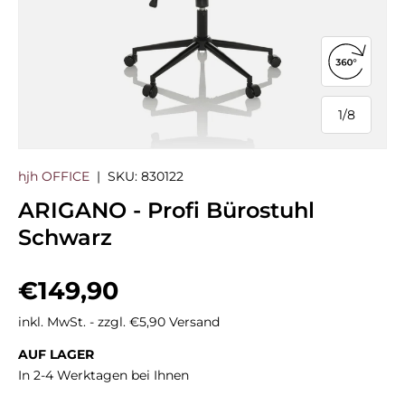
360°-Ans
1
/
8
von
hjh OFFICE
|
SKU:
830122
ARIGANO - Profi Bürostuhl
Schwarz
Normaler Preis
€149,90
inkl. MwSt. - zzgl. €5,90 Versand
AUF LAGER
In 2-4 Werktagen bei Ihnen