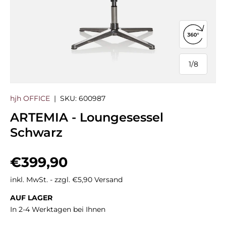
360°-Ans
1
/
8
von
hjh OFFICE
|
SKU:
600987
ARTEMIA - Loungesessel
Schwarz
Normaler Preis
€399,90
inkl. MwSt. - zzgl. €5,90 Versand
AUF LAGER
In 2-4 Werktagen bei Ihnen