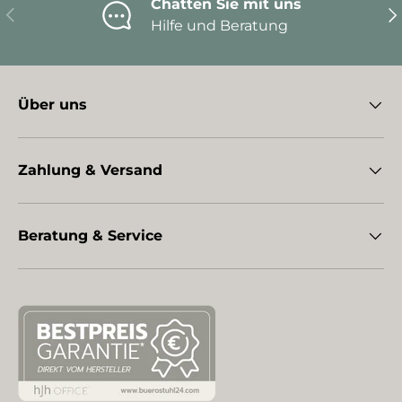
Chatten Sie mit uns
Vorherige
Nä
Hilfe und Beratung
Über uns
Zahlung & Versand
Beratung & Service