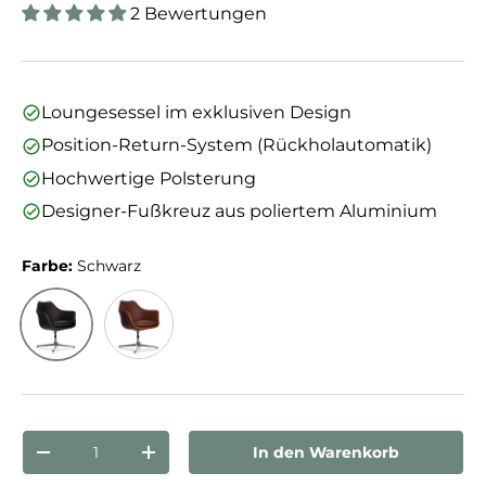
2 Bewertungen
Loungesessel im exklusiven Design
Position-Return-System (Rückholautomatik)
Hochwertige Polsterung
Designer-Fußkreuz aus poliertem Aluminium
Farbe:
Schwarz
Schwarz
Braun
Anzahl
In den Warenkorb
Menge verringern
Menge erhöhen