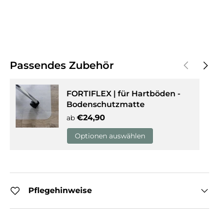
Vorherige
Näch
Passendes Zubehör
FORTIFLEX | für Hartböden -
Bodenschutzmatte
Normaler Preis
€24,90
ab
Optionen auswählen
Pflegehinweise