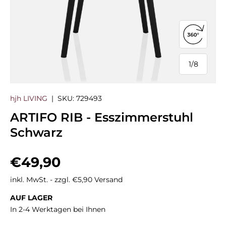
360°-Ans
1
/
8
von
hjh LIVING
|
SKU:
729493
ARTIFO RIB - Esszimmerstuhl
Schwarz
Normaler Preis
€49,90
inkl. MwSt. - zzgl. €5,90 Versand
AUF LAGER
In 2-4 Werktagen bei Ihnen