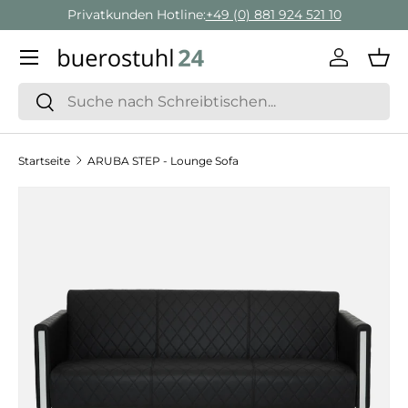
nden Hotline:
+49 (0) 881 924 521 10
Geschäftskunden
Direkt zum Inhalt
Menü
Einlogge
Ein
Suchen
Suchen
Startseite
ARUBA STEP - Lounge Sofa
Zu Produktinformationen springen