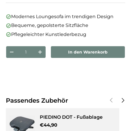
Modernes Loungesofa im trendigen Design
Bequeme, gepolsterte Sitzfläche
Pflegeleichter Kunstlederbezug
Anzahl
In den Warenkorb
Menge verringern
Menge erhöhen
Vorherige
Näch
Passendes Zubehör
PIEDINO DOT - Fußablage
Normaler Preis
€44,90