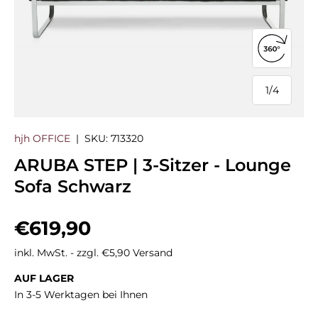
360°-Ans
1
/
4
von
hjh OFFICE
|
SKU:
713320
ARUBA STEP | 3-Sitzer - Lounge
Sofa Schwarz
Normaler Preis
€619,90
inkl. MwSt. - zzgl. €5,90 Versand
AUF LAGER
In 3-5 Werktagen bei Ihnen