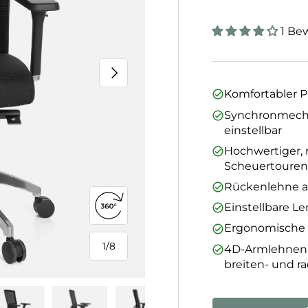
1 Be
Nächste
Komfortabler P
Synchronmechan
einstellbar
Hochwertiger, r
Scheuertoure
Rückenlehne a
Einstellbare L
360°-Ansicht öffnen
Ergonomische Si
1
/
8
4D-Armlehnen mi
von
breiten- und ra
Anzahl