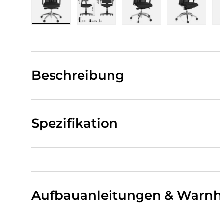
Bild 1 in Galerieansicht laden
Bild 2 in Galerieansicht laden
Bild 3 in Galerieansi
Bild 4 i
Beschreibung
Spezifikation
Aufbauanleitungen & Warnh