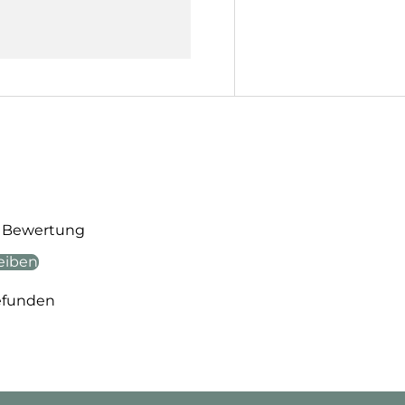
te Bewertung
eiben
efunden