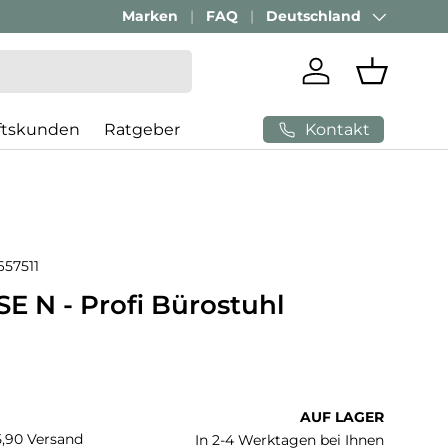
Passenden Bürostuhl finden mit
Marken
FAQ
Deutschland
AI-Beratung
Land/Region
Einloggen
Einkaufs
Kontakt
ftskunden
Ratgeber
657511
E N - Profi Bürostuhl
 Preis
AUF LAGER
€5,90 Versand
In 2-4 Werktagen bei Ihnen