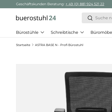
Geschäftskunden Beratung:
+ 49 (0) 881 924 521 22
Direkt zum Inhalt
Suchen
Suchen
Bürostühle
Schreibtische
Büromöbe
Startseite
ASTRA BASE N - Profi Bürostuhl
Zu Produktinformationen springen