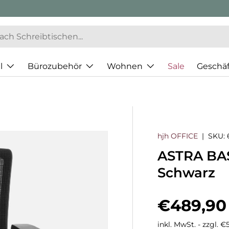
l
Bürozubehör
Wohnen
Sale
Geschä
hjh OFFICE
|
SKU:
ASTRA BAS
Schwarz
Normaler
€489,90
inkl. MwSt. - zzgl. 