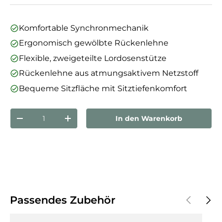
Komfortable Synchronmechanik
Ergonomisch gewölbte Rückenlehne
Flexible, zweigeteilte Lordosenstütze
Rückenlehne aus atmungsaktivem Netzstoff
Bequeme Sitzfläche mit Sitztiefenkomfort
Anzahl
In den Warenkorb
Menge verringern
Menge erhöhen
Vorherige
Näch
Passendes Zubehör