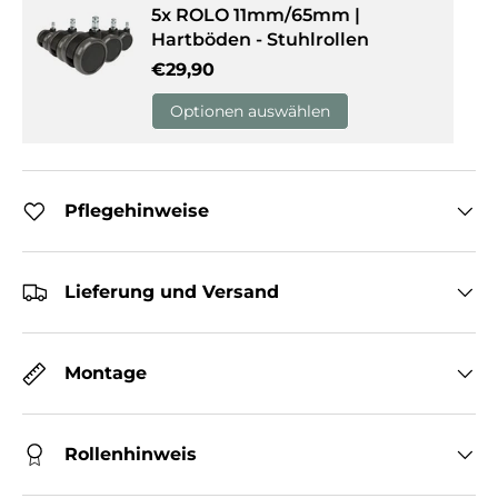
5x ROLO 11mm/65mm |
Hartböden - Stuhlrollen
Normaler Preis
€29,90
Optionen auswählen
Pflegehinweise
Lieferung und Versand
Montage
Rollenhinweis