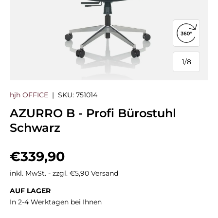
360°-Ans
1
/
8
von
hjh OFFICE
|
SKU:
751014
AZURRO B - Profi Bürostuhl
Schwarz
Normaler Preis
€339,90
inkl. MwSt. - zzgl. €5,90 Versand
AUF LAGER
In 2-4 Werktagen bei Ihnen