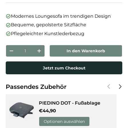
Modernes Loungesofa im trendigen Design
Bequeme, gepolsterte Sitzfläche
Pflegeleichter Kunstlederbezug
Anzahl
In den Warenkorb
Menge verringern
Menge erhöhen
Jetzt zum Checkout
Vorherige
Näch
Passendes Zubehör
PIEDINO DOT - Fußablage
Normaler Preis
€44,90
Optionen auswählen