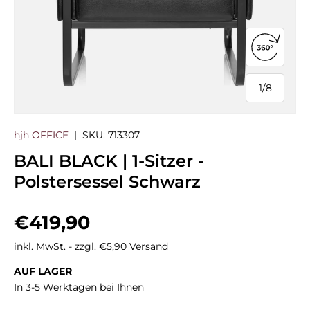
360°-Ans
1
/
8
von
hjh OFFICE
|
SKU:
713307
BALI BLACK | 1-Sitzer -
Polstersessel Schwarz
Normaler Preis
€419,90
inkl. MwSt. - zzgl. €5,90 Versand
AUF LAGER
In 3-5 Werktagen bei Ihnen