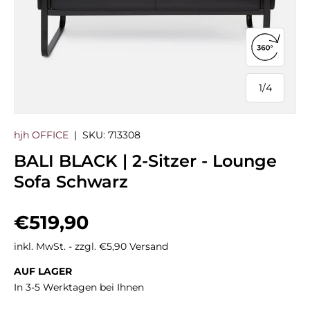
360°-Ans
1
/
4
von
hjh OFFICE
|
SKU:
713308
BALI BLACK | 2-Sitzer - Lounge
Sofa Schwarz
Normaler Preis
€519,90
inkl. MwSt. - zzgl. €5,90 Versand
AUF LAGER
In 3-5 Werktagen bei Ihnen