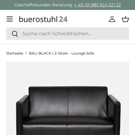
Geschäftskunden Beratung:
+ 49 (0) 881 924 521 22
Direkt zum Inhalt
Menü
Einlogge
Ein
Suchen
Suchen
Startseite
BALI BLACK | 2-Sitzer - Lounge Sofa
Zu Produktinformationen springen