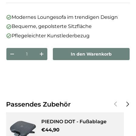
Modernes Loungesofa im trendigen Design
Bequeme, gepolsterte Sitzfläche
Pflegeleichter Kunstlederbezug
Anzahl
In den Warenkorb
Menge verringern
Menge erhöhen
Vorherige
Näch
Passendes Zubehör
PIEDINO DOT - Fußablage
Normaler Preis
€44,90