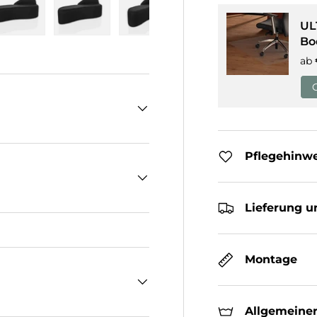
UL
cht laden
n Galerieansicht laden
Bild 5 in Galerieansicht laden
Bild 6 in Galerieansicht laden
Bild 7 in Galerieansicht laden
Bild 8 in Galeriean
Bo
ab
Pflegehinw
Lieferung u
Montage
Allgemeiner