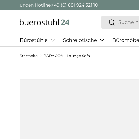
Geschäftskunden Beratung:
+ 49 (0) 881 924 521 22
Direkt zum Inhalt
Suchen
Suchen
Bürostühle
Schreibtische
Büromöbe
Startseite
BARACOA - Lounge Sofa
Zu Produktinformationen springen