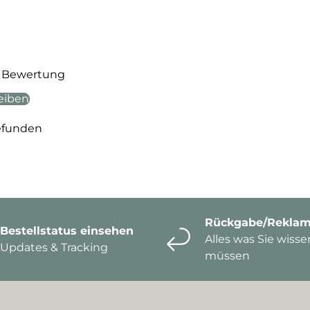
te Bewertung
eiben
efunden
Rückgabe/Reklam
Bestellstatus einsehen
Alles was Sie wisse
Updates & Tracking
müssen