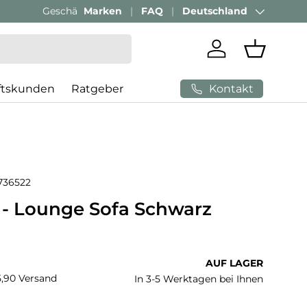
Passenden Bürostuhl finden mit
Marken
FAQ
Deutschland
AI-Beratung
Land/Region
Einloggen
Einkaufs
Kontakt
ftskunden
Ratgeber
736522
 Lounge Sofa Schwarz
 Preis
AUF LAGER
€5,90 Versand
In 3-5 Werktagen bei Ihnen