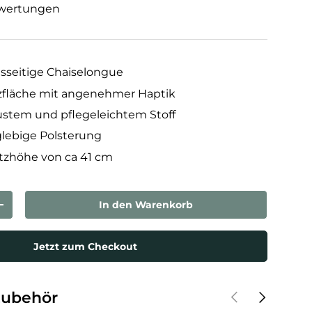
wertungen
sseitige Chaiselongue
tzfläche mit angenehmer Haptik
ustem und pflegeleichtem Stoff
glebige Polsterung
zhöhe von ca 41 cm
In den Warenkorb
rn
Menge erhöhen
Jetzt zum Checkout
Vorherige
Nächste
Zubehör