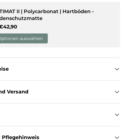
TIMAT II | Polycarbonat | Hartböden -
sicht laden
denschutzmatte
Normaler Preis
€42,90
Optionen auswählen
eise
nd Versand
 Pflegehinweis