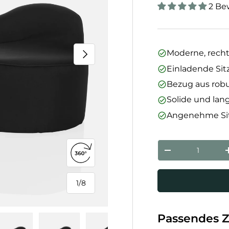
2 Be
Nächste
Moderne, recht
Einladende Si
Bezug aus rob
Solide und lan
Angenehme Sit
Anzahl
Menge verringe
360°-Ansicht öffnen
1
/
8
von
Passendes 