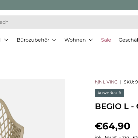
l
Bürozubehör
Wohnen
Sale
Geschä
hjh LIVING
|
SKU:
9
Ausverkauft
BEGIO L -
Normaler
€64,90
inkl. MwSt. - zzgl. 