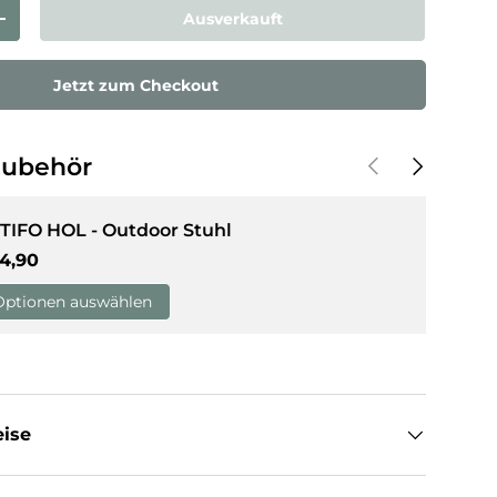
Ausverkauft
rn
Menge erhöhen
sicht laden
Jetzt zum Checkout
Vorherige
Nächste
Zubehör
TIFO HOL - Outdoor Stuhl
rmaler Preis
4,90
Optionen auswählen
eise