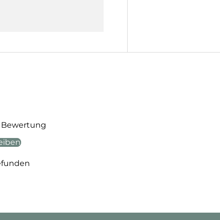
te Bewertung
eiben
efunden