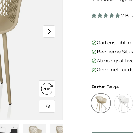
2 Be
Nächste
Gartenstuhl im
Bequeme Sitzsc
Atmungsaktive
Geeignet für d
Farbe:
Beige
360°-Ansicht öffnen
1
/
8
von
Beige
Weiß