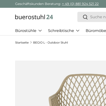
Geschäftskunden Beratung:
+ 49 (0) 881 924 521 22
Direkt zum Inhalt
Suchen
Suchen
Bürostühle
Schreibtische
Büromöbe
Startseite
BEGIO L - Outdoor Stuhl
Zu Produktinformationen springen