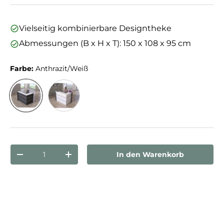
Vielseitig kombinierbare Designtheke
Abmessungen (B x H x T): 150 x 108 x 95 cm
Farbe:
Anthrazit/Weiß
Anthrazit/Weiß
Weiß/Anthrazit
Anzahl
In den Warenkorb
Menge verringern
Menge erhöhen