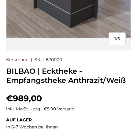
1
/
3
von
Kerkmann
|
SKU:
870000
BILBAO | Ecktheke -
Empfangstheke Anthrazit/Weiß
Normaler Preis
€989,00
inkl. MwSt. - zzgl. €5,90 Versand
AUF LAGER
In 6-7 Wochen bei Ihnen