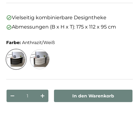
Vielseitig kombinierbare Designtheke
Abmessungen (B x H x T): 175 x 112 x 95 cm
Farbe:
Anthrazit/Weiß
Anthrazit/Weiß
Weiß/Anthrazit
Anzahl
In den Warenkorb
Menge verringern
Menge erhöhen