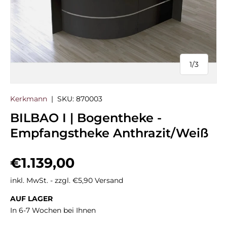
1
/
3
von
Kerkmann
|
SKU:
870003
BILBAO I | Bogentheke -
Empfangstheke Anthrazit/Weiß
Normaler Preis
€1.139,00
inkl. MwSt. - zzgl. €5,90 Versand
AUF LAGER
In 6-7 Wochen bei Ihnen