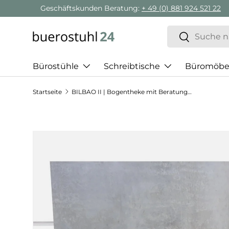
Geschäftskunden Beratung:
+ 49 (0) 881 924 521 22
Direkt zum Inhalt
Suchen
Suchen
Bürostühle
Schreibtische
Büromöbe
Startseite
BILBAO II | Bogentheke mit Beratungsplatz - Empfangstheke
Zu Produktinformationen springen