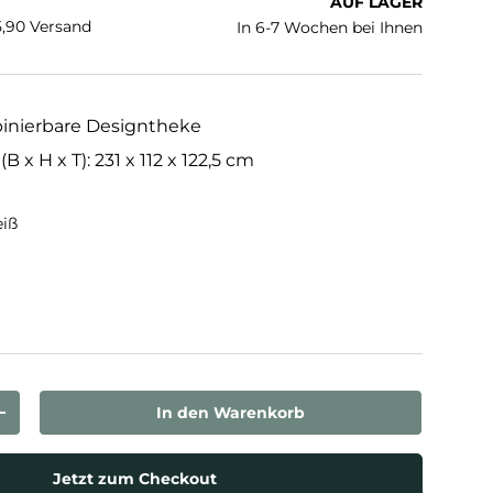
AUF LAGER
€5,90 Versand
In 6-7 Wochen bei Ihnen
binierbare Designtheke
x H x T): 231 x 112 x 122,5 cm
eiß
thrazit
In den Warenkorb
rn
Menge erhöhen
Jetzt zum Checkout