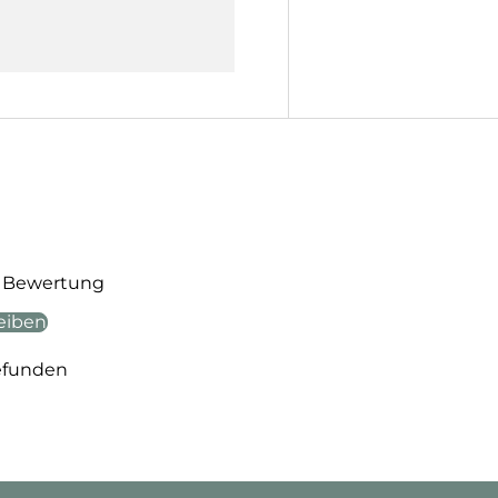
te Bewertung
eiben
efunden