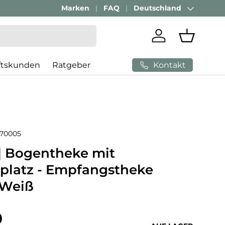
Passenden Bürostuhl finden mit
Marken
FAQ
Deutschland
AI-Beratung
Land/Region
Einloggen
Einkaufs
Kontakt
ftskunden
Ratgeber
70005
 | Bogentheke mit
platz - Empfangstheke
/Weiß
 Preis
0