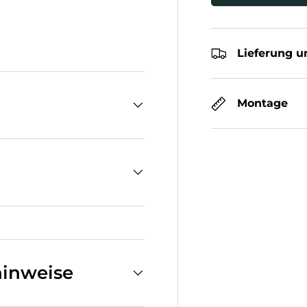
cht laden
Lieferung u
Montage
inweise