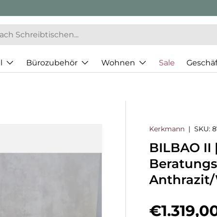
l
Bürozubehör
Wohnen
Sale
Geschä
Kerkmann
|
SKU:
8
BILBAO II
Beratungs
Anthrazit
Normaler
€1.319,0