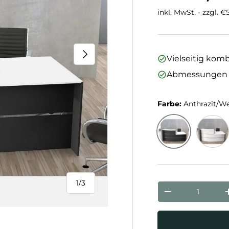
inkl. MwSt. - zzgl. 
Nächste
Vielseitig kom
Abmessungen (B 
Farbe:
Anthrazit/W
Anthrazit/Weiß
Weiß/An
1
/
3
Anzahl
von
Menge verringe