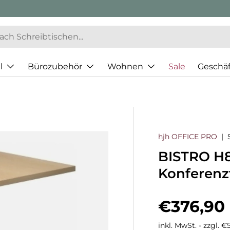
l
Bürozubehör
Wohnen
Sale
Geschä
hjh OFFICE PRO
|
BISTRO H8
Konferenzt
Normaler
€376,90
inkl. MwSt. - zzgl. 