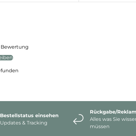
te Bewertung
eiben
efunden
Rückgabe/Reklam
Bestellstatus einsehen
Alles was Sie wisse
Updates & Tracking
müssen