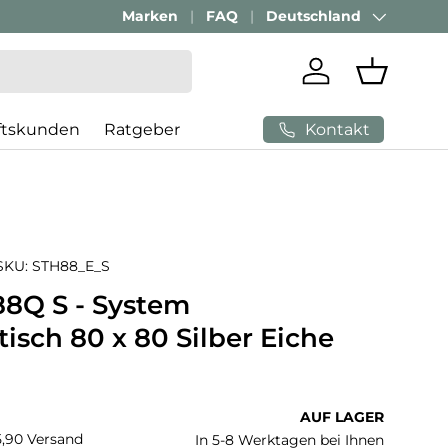
Geschäftskunden Beratung:
Marken
FAQ
Deutschland
+ 49 (0) 881 924 521
Land/Region
Einloggen
Einkaufs
Kontakt
ftskunden
Ratgeber
SKU:
STH88_E_S
8Q S - System
isch 80 x 80 Silber Eiche
 Preis
AUF LAGER
€5,90 Versand
In 5-8 Werktagen bei Ihnen