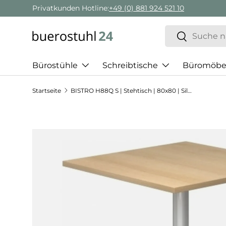
Privatkunden Hotline:
+49 (0) 881 924 521 10
Direkt zum Inhalt
Suchen
Suchen
Bürostühle
Schreibtische
Büromöbe
Startseite
BISTRO H88Q S | Stehtisch | 80x80 | Silber - System Konferenztisch
Zu Produktinformationen springen