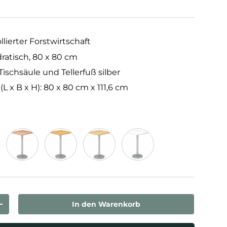
llierter Forstwirtschaft
ratisch, 80 x 80 cm
 Tischsäule und Tellerfuß silber
 x B x H): 80 x 80 cm x 111,6 cm
Nussbaum
Buche
Ahorn
Weiß
In den Warenkorb
rn
Menge erhöhen