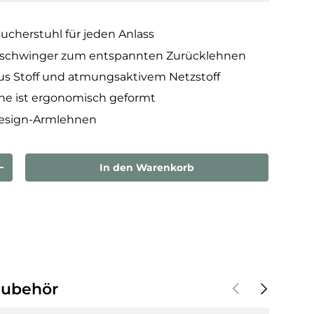
sucherstuhl für jeden Anlass
schwinger zum entspannten Zurücklehnen
us Stoff und atmungsaktivem Netzstoff
ne ist ergonomisch geformt
esign-Armlehnen
In den Warenkorb
rn
Menge erhöhen
Vorherige
Nächste
Zubehör