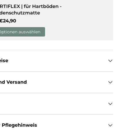
RTIFLEX | für Hartböden -
denschutzmatte
sicht laden
Normaler Preis
€24,90
Optionen auswählen
eise
nd Versand
 Pflegehinweis