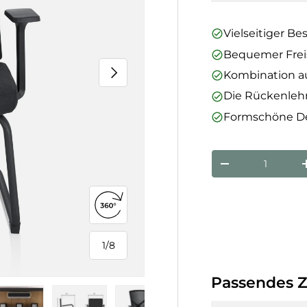
Vielseitiger Be
Bequemer Frei
Nächste
Kombination a
Die Rückenleh
Formschöne D
Anzahl
Menge verringe
360°-Ansicht öffnen
1
/
8
von
Passendes 