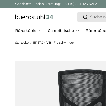
Geschäftskunden Beratung:
+ 49 (0) 881 924 521 22
Direkt zum Inhalt
Suchen
Suchen
Bürostühle
Schreibtische
Büromöbe
Startseite
BRETON V B - Freischwinger
Zu Produktinformationen springen