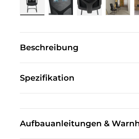
Bild 1 in Galerieansicht laden
Bild 2 in Galerieansicht laden
Bild 3 in Galerieansi
Bild 4 i
Beschreibung
Spezifikation
Aufbauanleitungen & Warnh