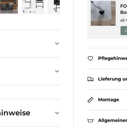
FO
Bo
cht laden
n Galerieansicht laden
Bild 5 in Galerieansicht laden
Bild 6 in Galerieansicht laden
Bild 7 in Galerieansicht laden
Bild 8 in Galeriean
ab
Pflegehinw
Lieferung u
Montage
inweise
Allgemeiner