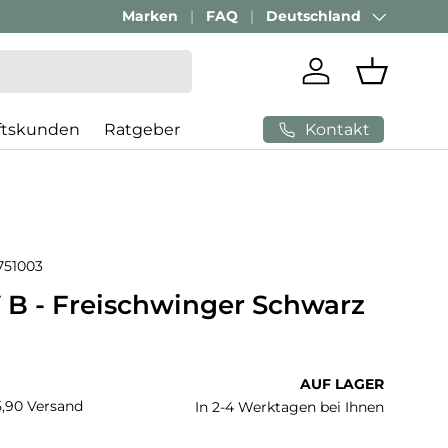
Passenden Bürostuhl finden mit
Marken
FAQ
Deutschland
AI-Beratung
Land/Region
Einloggen
Einkaufs
Kontakt
ftskunden
Ratgeber
751003
B - Freischwinger Schwarz
 Preis
AUF LAGER
€5,90 Versand
In 2-4 Werktagen bei Ihnen