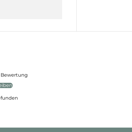
te Bewertung
eiben
efunden